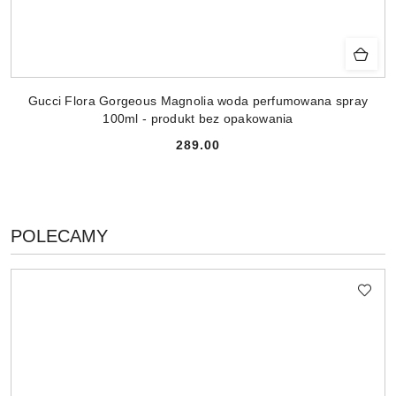
Gucci Flora Gorgeous Magnolia woda perfumowana spray
100ml - produkt bez opakowania
289.00
Cena:
PRODUKTY
POLECAMY
Pomiń karuzelę produktów
O
STATUSIE: