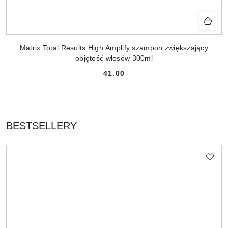
Matrix Total Results High Amplify szampon zwiększający
objętość włosów 300ml
41.00
Cena:
PRODUKTY
BESTSELLERY
Pomiń karuzelę produktów
O
STATUSIE: