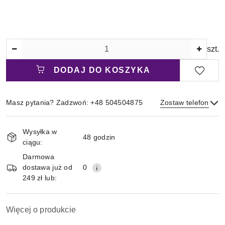
Ilość
szt.
DODAJ DO KOSZYKA
Masz pytania? Zadzwoń: +48 504504875
Zostaw telefon
Magazyn
Wysyłka w
i
48 godzin
ciągu:
Wyślij
dostawa
Darmowa
dostawa już od
0
249 zł lub:
Więcej o produkcie