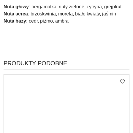
Nuta głowy:
bergamotka, nuty zielone, cytryna, grejpfrut
Nuta serca:
brzoskwinia, morela, białe kwiaty, jaśmin
Nuta bazy:
cedr, piżmo, ambra
PRODUKTY
PRODUKTY PODOBNE
Pomiń karuzelę produktów
O
STATUSIE: