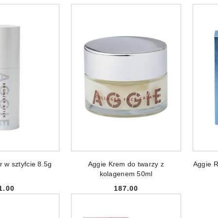
ze.
NIEDOSTĘPNY
PRODUKT NIEDOSTĘPNY
PR
 w sztyfcie 8.5g
Aggie Krem do twarzy z
Aggie R
kolagenem 50ml
1.00
187.00
Cena:
Cena: