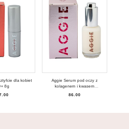
NIEDOSTĘPNY
PRODUKT NIEDOSTĘPNY
tyfcie dla kobiet
Aggie Serum pod oczy z
0+ 8g
kolagenem i kwasem
hialuronowym 50+ 30ml
7.00
86.00
Cena:
Cena: