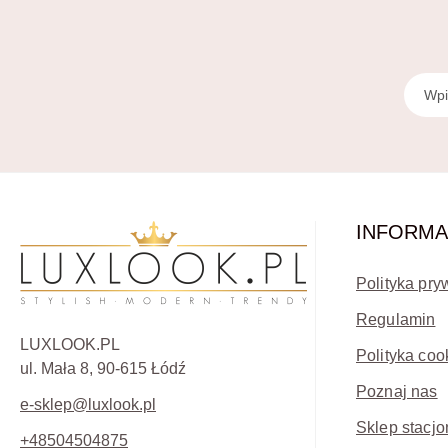
INFORMA
Polityka pry
Regulamin
LUXLOOK.PL
Polityka coo
ul. Mała 8, 90-615 Łódź
Poznaj nas
e-sklep@luxlook.pl
Sklep stacjo
+48504504875