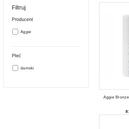
Najpopularniejs
Filtruj
Producent
Producent:
Aggie
Płeć
Płeć:
damski
PRODUKT 
Aggie Bronzer
8