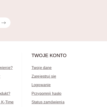
TWOJE KONTO
wienie?
Twoje dane
y
Zarejestruj się
Logowanie
odukt?
Przypomnij hasło
m K-Time
Status zamówienia