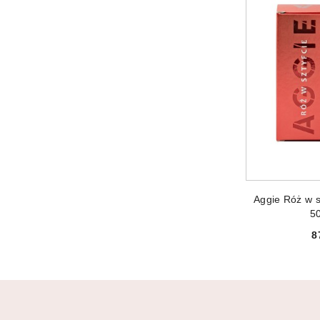
PRODUKT 
Aggie Róż w sz
5
8