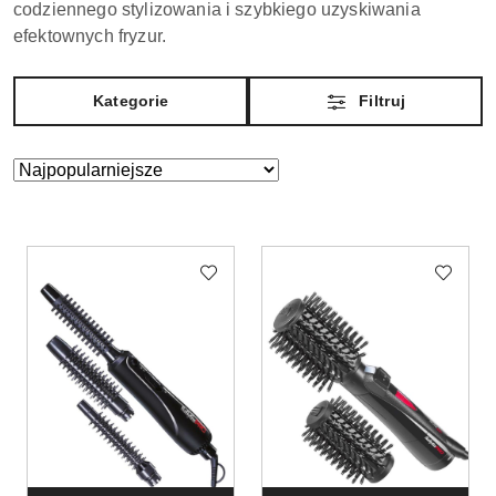
codziennego stylizowania i szybkiego uzyskiwania
efektownych fryzur.
Kategorie
Filtruj
Zastosowano
Sortuj
według
sortowanie:
Najpopularniejsze.