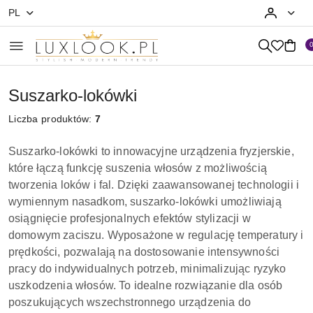
PL
Przejdź do treści głównej
Przejdź do wyszukiwarki
Przejdź do moje konto
Przejdź do menu głównego
Przejdź do stopki
Suszarko-lokówki
Liczba produktów:
7
Suszarko-lokówki to innowacyjne urządzenia fryzjerskie,
które łączą funkcję suszenia włosów z możliwością
tworzenia loków i fal. Dzięki zaawansowanej technologii i
wymiennym nasadkom, suszarko-lokówki umożliwiają
osiągnięcie profesjonalnych efektów stylizacji w
domowym zaciszu. Wyposażone w regulację temperatury i
prędkości, pozwalają na dostosowanie intensywności
pracy do indywidualnych potrzeb, minimalizując ryzyko
uszkodzenia włosów. To idealne rozwiązanie dla osób
poszukujących wszechstronnego urządzenia do