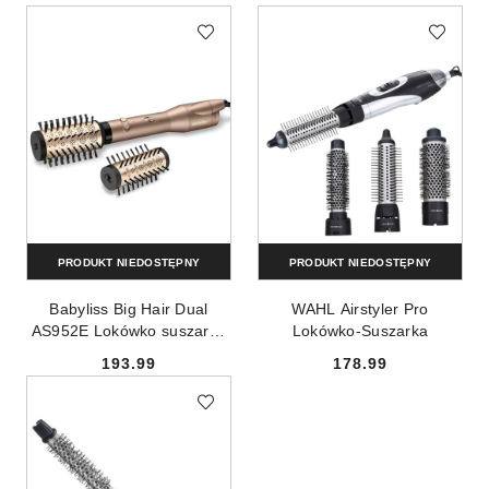
Cena:
Cena:
PRODUKT NIEDOSTĘPNY
PRODUKT NIEDOSTĘPNY
Babyliss Big Hair Dual
WAHL Airstyler Pro
AS952E Lokówko suszarka
Lokówko-Suszarka
obrotowa + 2 końcówki
193.99
178.99
Cena:
Cena: