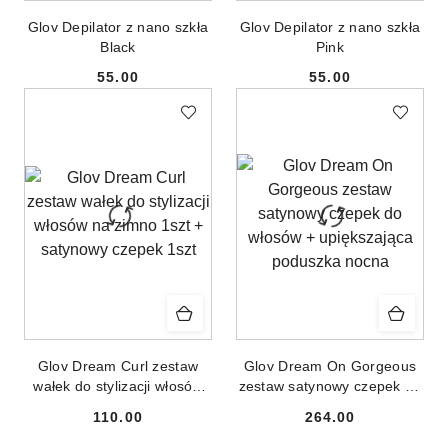
Glov Depilator z nano szkła
Glov Depilator z nano szkła
Black
Pink
55.00
55.00
Cena:
Cena:
Glov Dream Curl zestaw
Glov Dream On Gorgeous
wałek do stylizacji włosów
zestaw satynowy czepek do
na zimno 1szt + satynowy
włosów + upiększająca
110.00
264.00
czepek 1szt
poduszka nocna
Cena:
Cena: