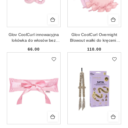
Glov CoolCurl innowacyjna
Glov CoolCurl Overnight
lokówka do włosów bez
Blowout wałki do kręcenia
użycia ciepła Pink
włosów na zimno 3szt + Mini
66.00
110.00
satynowe czepki 3szt Pink
Cena:
Cena: