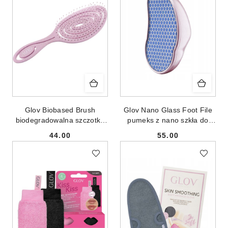
Glov Biobased Brush
Glov Nano Glass Foot File
biodegradowalna szczotka
pumeks z nano szkła do
do włosów Pink
zrogowaciałego naskórka
44.00
55.00
Cena:
Cena: