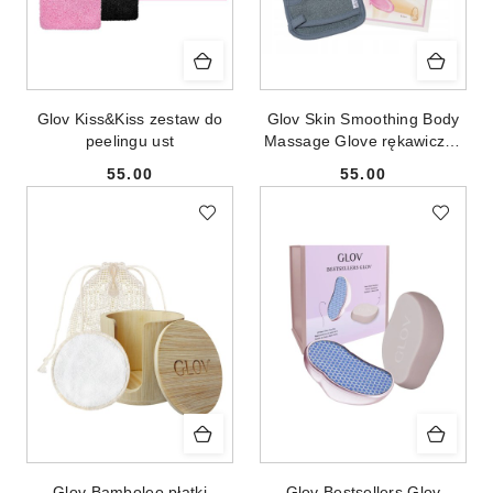
Glov Kiss&Kiss zestaw do
Glov Skin Smoothing Body
peelingu ust
Massage Glove rękawiczka
do masażu ciała Smooth
55.00
55.00
Grey
Cena:
Cena:
Glov Bamboleo płatki
Glov Bestsellers Glov