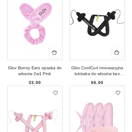
Glov Bunny Ears opaska do
Glov CoolCurl innowacyjna
włosów 2w1 Pink
lokówka do włosów bez
użycia ciepła Black
33.00
66.00
Cena:
Cena: