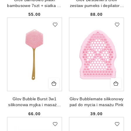
bambusowe 7szt + siatka do
zestaw pumeks i depilator z
prania 1szt + organizer
nano szkła
55.00
88.00
bambusowy 1szt
Cena:
Cena:
Glov Bubble Burst 3w1
Glov Bubblemate silikonowy
silikonowa myjka i masażer
pad do mycia i masażu Pink
do ciała skóry głowy i
66.00
39.00
pleców Pink
Cena:
Cena: