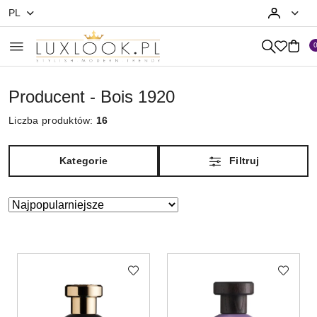
PL
Przejdź do treści głównej
Przejdź do wyszukiwarki
Przejdź do moje konto
Przejdź do menu głównego
Przejdź do stopki
Producent - Bois 1920
Liczba produktów:
16
Kategorie
Filtruj
Zastosowano
Sortuj
według
sortowanie:
Najpopularniejsze.