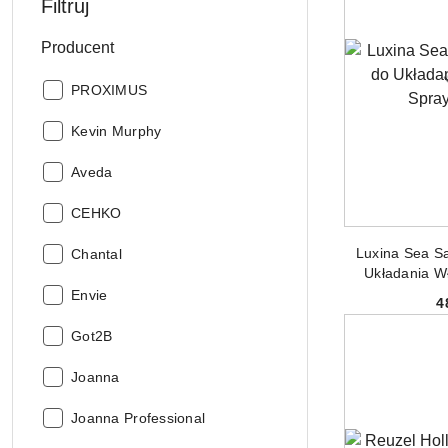
Filtruj
Producent
Producent:
PROXIMUS
Producent:
Kevin Murphy
Producent:
Aveda
Producent:
CEHKO
DODAJ
Luxina Sea Sa
Producent:
Chantal
Układania W
2
Producent:
Envie
4
Producent:
Got2B
Producent:
Joanna
Producent:
Joanna Professional