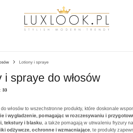
łosów
Lotiony i spraye
y i spraye do włosów
w:
33
e do włosów to wszechstronne produkty, które doskonale wspoma
nie i wygładzenie, pomagając w rozczesywaniu i przygotowuj
i, tekstury i blasku
, a także pomagają w utrwaleniu fryzury n
iki odżywcze, ochronne i wzmacniające
, te produkty zapew