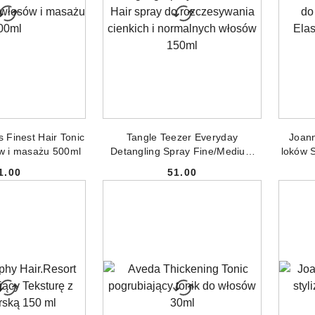
PR
 DO KOSZYKA
DODAJ DO KOSZYKA
 Finest Hair Tonic
Tangle Teezer Everyday
Joann
ów i masażu 500ml
Detangling Spray Fine/Medium
loków S
Hair spray do rozczesywania
1.00
51.00
cienkich i normalnych włosów
Cena:
Cena:
150ml