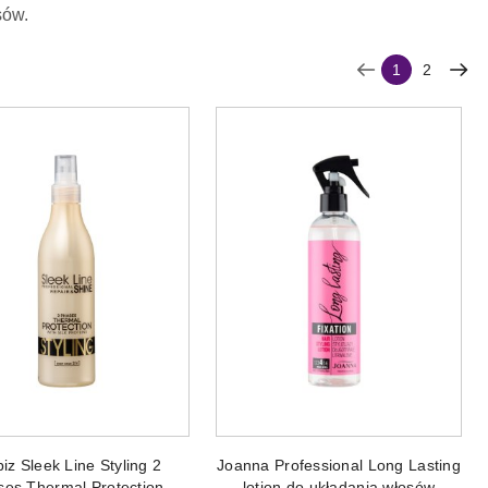
sów.
1
2
DODAJ DO KOSZYKA
DODAJ DO KOSZYKA
iz Sleek Line Styling 2
Joanna Professional Long Lasting
ses Thermal Protection
lotion do układania włosów