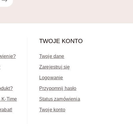
TWOJE KONTO
wienie?
Twoje dane
y
Zarejestruj się
Logowanie
odukt?
Przypomnij hasło
m K-Time
Status zamówienia
rabat!
Twoje konto