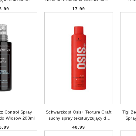
300ml
dwufaz
8.99
17.99
pro
Cena:
Cena:
 DO KOSZYKA
DODAJ DO KOSZYKA
zz Control Spray
Schwarzkopf Osis+ Texture Craft
Tigi B
 do Włosów 200ml
suchy spray teksturyzujący do
Spra
włosów 300ml
5.99
40.99
Cena:
Cena: