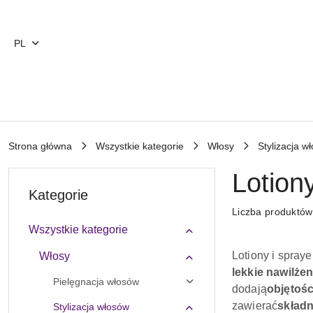
Przejdź do treści głównej
Przejdź do wyszukiwarki
Przejdź do moje konto
Przejdź do menu głównego
Przejdź do stopki
PL
Strona główna
Wszystkie kategorie
Włosy
Stylizacja w
Lotion
Kategorie
Liczba produktó
Wszystkie kategorie
Lotiony i spray
Włosy
lekkie nawilże
Pielęgnacja włosów
dodają
objętośc
zawierać
składn
Stylizacja włosów