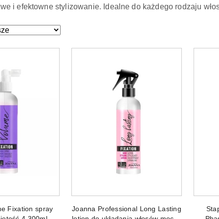
twe i efektowne stylizowanie. Idealne do każdego rodzaju wło
ze.
 DO KOSZYKA
DODAJ DO KOSZYKA
e Fixation spray
Joanna Professional Long Lasting
Stap
jętość 4 300ml
lotion do układania włosów mocny
Pha