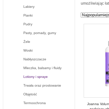
umożliwiając ła
Lakiery
Zastosowano
Sortuj
Pianki
według
sortowanie:
Pudry
Najpopularniejs
Pasty, pomady, gumy
Żele
Woski
Nabłyszczacze
Mleczka, balsamy i fluidy
Lotiony i spraye
Trwała oraz prostowanie
Objętość
DODAJ
Termoochrona
Joanna Volum
nadający ob