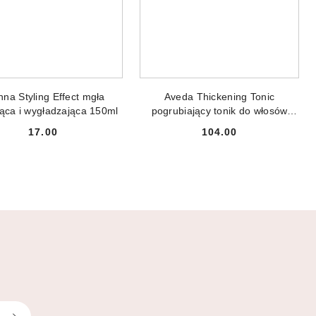
ODUKT NIEDOSTĘPNY
PRODUKT NIEDOSTĘPNY
nna Styling Effect mgła
Aveda Thickening Tonic
ująca i wygładzająca 150ml
pogrubiający tonik do włosów
100ml
17.00
104.00
Cena:
Cena: