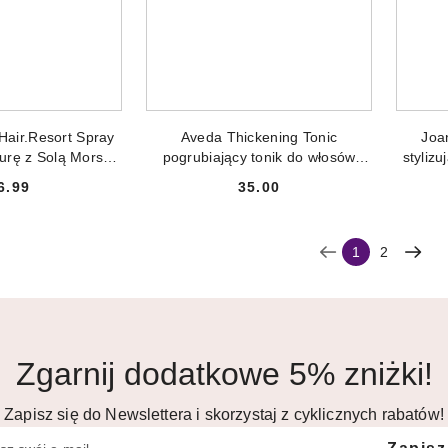
NIEDOSTĘPNY
PRODUKT NIEDOSTĘPNY
PR
Hair.Resort Spray
Aveda Thickening Tonic
Joa
urę z Solą Morską
pogrubiający tonik do włosów
styliz
50 ml
30ml
6.99
35.00
Cena:
Cena:
1
2
Zgarnij dodatkowe 5% zniżki!
Zapisz się do Newslettera i skorzystaj z cyklicznych rabatów!