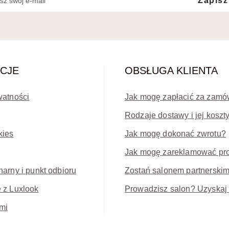
Zapisz
CJE
OBSŁUGA KLIENTA
watności
Jak mogę zapłacić za zamó
Rodzaje dostawy i jej koszt
kies
Jak mogę dokonać zwrotu?
Jak mogę zareklamować pr
narny i punkt odbioru
Zostań salonem partnerski
 z Luxlook
Prowadzisz salon? Uzyskaj 
mi