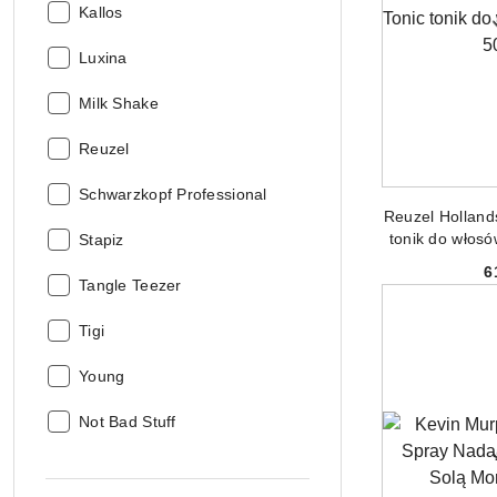
Producent:
Kallos
Producent:
Luxina
Producent:
Milk Shake
Producent:
Reuzel
Producent:
Schwarzkopf Professional
DODAJ
Reuzel Hollands
tonik do włos
Producent:
Stapiz
6
Producent:
Tangle Teezer
Producent:
Tigi
Producent:
Young
Producent:
Not Bad Stuff