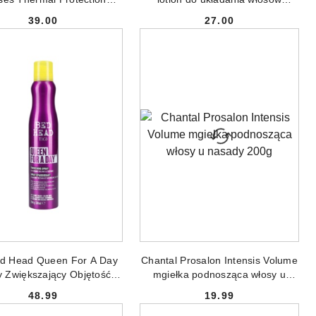
owy płyn z jedwabiem do
bardzo mocny 300ml
39.00
27.00
stowania włosów 300ml
Cena:
Cena:
DODAJ DO KOSZYKA
DODAJ DO KOSZYKA
ed Head Queen For A Day
Chantal Prosalon Intensis Volume
y Zwiększający Objętość
mgiełka podnosząca włosy u
Włosów 311ml
nasady 200g
48.99
19.99
Cena:
Cena: