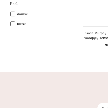
Płeć
Płeć:
damski
Płeć:
męski
PRODUKT 
Kevin Murphy 
Nadający Tekst
1
9