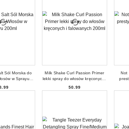
 DO KOSZYKA
DODAJ DO KOSZYKA
lt Sól Morska do
Milk Shake Curl Passion Primer
Not 
łosów w Sprayu
lekki spray do włosów kręconych i
prest
00ml
falowanych 200ml
8.99
50.99
Cena:
Cena: