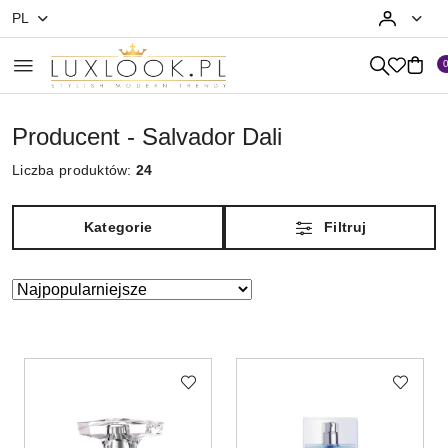
PL
Przejdź do treści głównej
Przejdź do wyszukiwarki
Przejdź do moje konto
Przejdź do menu głównego
Przejdź do stopki
Producent - Salvador Dali
Liczba produktów:
24
Kategorie
Filtruj
Zastosowano
Sortuj
według
sortowanie:
Najpopularniejsze.