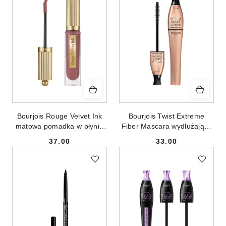
Bourjois Rouge Velvet Ink
Bourjois Twist Extreme
matowa pomadka w płynie
Fiber Mascara wydłużający
04 Mauve Sweet Mauve
tusz do rzęs 24 Black 8ml
37.00
33.00
3.5ml
Cena:
Cena: