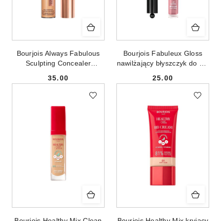
Bourjois Always Fabulous
Bourjois Fabuleux Gloss
Sculpting Concealer
nawilżający błyszczyk do ust
wielofunkcyjny kryjący
004 Popular Pink 3.5ml
35.00
25.00
korektor 200 Vanilla 11ml
Cena:
Cena:
Bourjois Healthy Mix Clean
Bourjois Healthy Mix kryjący