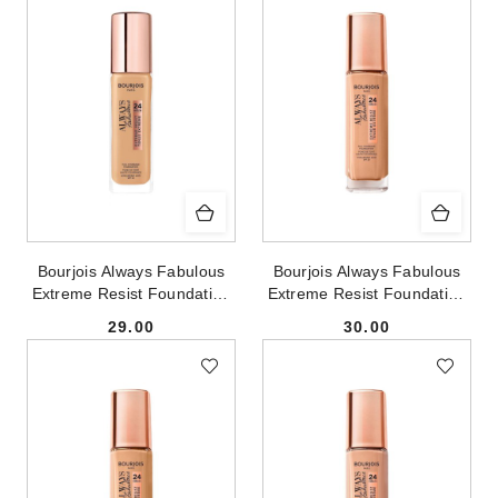
Bourjois Always Fabulous
Bourjois Always Fabulous
Extreme Resist Foundation
Extreme Resist Foundation
SPF20 kryjący podkład do
SPF20 kryjący podkład do
29.00
30.00
twarzy 125 Ivory 30ml
twarzy 200 Rose Vanilla
Cena:
Cena:
30ml