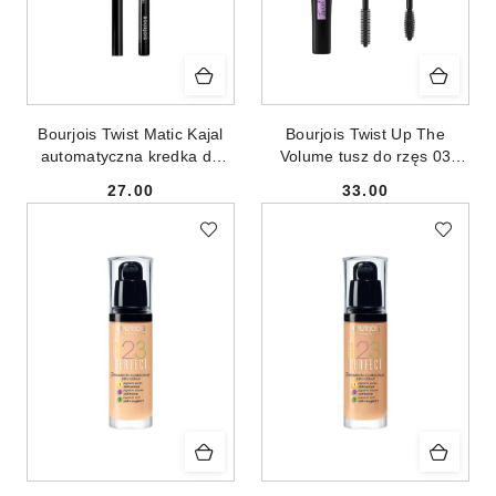
Bourjois Twist Matic Kajal
Bourjois Twist Up The
automatyczna kredka do
Volume tusz do rzęs 03
oczu 01 Char Kohl 1.2g
Balm Booster 8ml
27.00
33.00
Cena:
Cena: