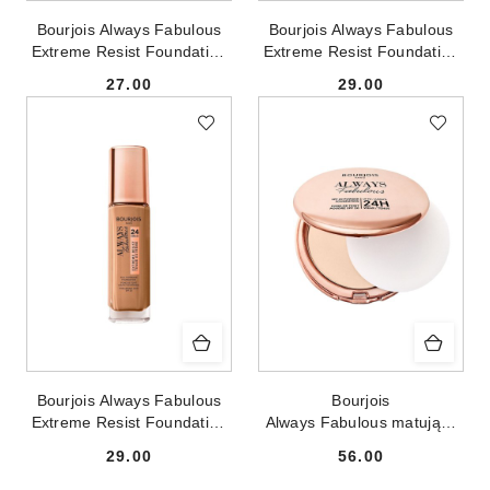
Bourjois Always Fabulous
Bourjois Always Fabulous
Extreme Resist Foundation
Extreme Resist Foundation
SPF20 kryjący podkład do
SPF20 kryjący podkład do
27.00
29.00
twarzy 310 Beige 30ml
twarzy 400 Rose Beige
Cena:
Cena:
30ml
Bourjois Always Fabulous
Bourjois
Extreme Resist Foundation
Always Fabulous matujący
SPF20 kryjący podkład do
puder w kompakcie z filtrem
29.00
56.00
twarzy 420 Light Sand 30ml
SPF20 100 Rose Ivory 7g
Cena:
Cena: