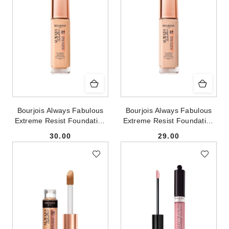
Bourjois Always Fabulous
Bourjois Always Fabulous
Extreme Resist Foundation
Extreme Resist Foundation
SPF20 kryjący podkład do
SPF20 kryjący podkład do
30.00
29.00
twarzy 110 Light Vanilla
twarzy 105 Natural Ivory
Cena:
Cena:
30ml
30ml