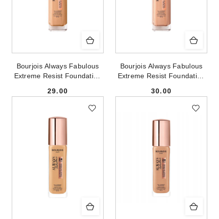
Bourjois Always Fabulous
Bourjois Always Fabulous
Extreme Resist Foundation
Extreme Resist Foundation
SPF20 kryjący podkład do
SPF20 kryjący podkład do
29.00
30.00
twarzy 210 Vanilla 30ml
twarzy 300 Rose Sand 30ml
Cena:
Cena: