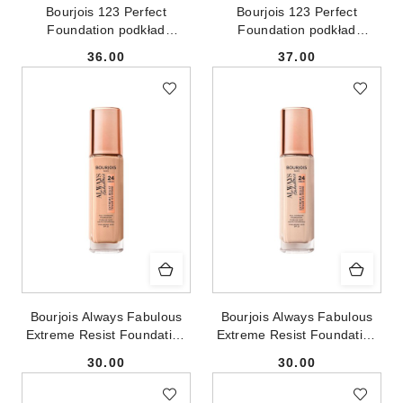
Bourjois 123 Perfect
Bourjois 123 Perfect
Foundation podkład
Foundation podkład
ujednolicający 54 Beige
ujednolicający 55 Dark
36.00
37.00
30ml
Beige 30ml
Cena:
Cena:
Bourjois Always Fabulous
Bourjois Always Fabulous
Extreme Resist Foundation
Extreme Resist Foundation
SPF20 kryjący podkład do
SPF20 kryjący podkład do
30.00
30.00
twarzy 100 Rose Ivory 30ml
twarzy 115 Golden Ivory
Cena:
Cena:
30ml