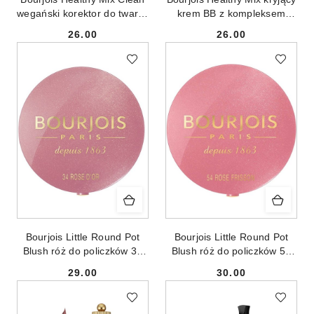
wegański korektor do twarzy
krem BB z kompleksem
i pod oczy 52.5 Vanilla 6ml
witamin 01 Ivory 30ml
26.00
26.00
Cena:
Cena:
Bourjois Little Round Pot
Bourjois Little Round Pot
Blush róż do policzków 34
Blush róż do policzków 54
Rose d'Or 2.5g
Rose Frisson 2.5g
29.00
30.00
Cena:
Cena: