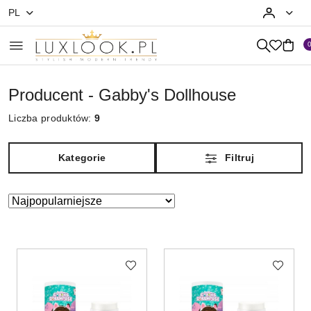
PL
Przejdź do treści głównej
Przejdź do wyszukiwarki
Przejdź do moje konto
Przejdź do menu głównego
Przejdź do stopki
Producent - Gabby's Dollhouse
Liczba produktów:
9
Kategorie
Filtruj
Zastosowano
Sortuj
według
sortowanie:
Najpopularniejsze.