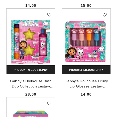
165g
14.00
15.00
Cena:
Cena:
PRODUKT NIEDOSTĘPNY
PRODUKT NIEDOSTĘPNY
Gabby's Dollhouse Bath
Gabby's Dollhouse Fruity
Duo Collection zestaw
Lip Glosses zestaw
produktów do kąpieli 4szt
błyszczyków do ust 4x2.8ml
28.00
14.00
Cena:
Cena: