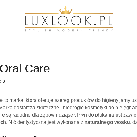
 Oral Care
w:
3
re
to marka, która oferuje szereg produktów do higieny jamy ust
arka dostarcza skuteczne i niedrogie kosmetyki do pielęgnac
tóre są łagodne dla zębów i dziąseł. Płyn do płukania ust zawi
ch. Nić dentystyczna jest wykonana z
naturalnego wosku
, d