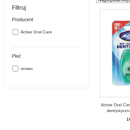
według
sortowanie:
Filtruj
Najpopularniejs
Producent
Producent:
Active Oral Care
Płeć
Płeć:
unisex
PRODUKT 
Active Oral Car
dentystycz
fluorem Mi
1