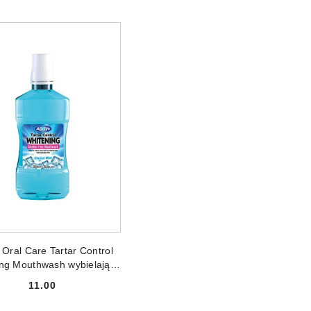
ODUKT NIEDOSTĘPNY
 Oral Care Tartar Control
ng Mouthwash wybielający
 do płukania jamy ustnej
11.00
500ml
Cena: