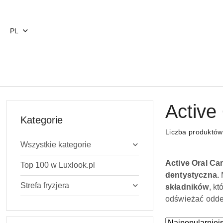
Przejdź do treści głównej
Przejdź do wyszukiwarki
Przejdź do moje konto
Przejdź do menu głównego
Przejdź do stopki
PL
Active
Kategorie
Liczba produktó
Wszystkie kategorie
Active Oral Ca
Top 100 w Luxlook.pl
dentystyczna.
M
Strefa fryzjera
składników
, k
odświeżać odde
Zastosowano
Sortuj