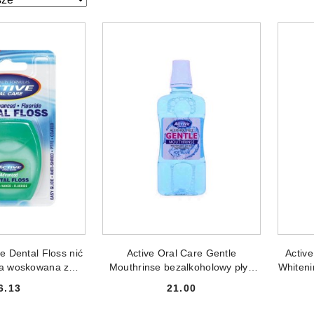
ze.
NIEDOSTĘPNY
PRODUKT NIEDOSTĘPNY
PR
e Dental Floss nić
Active Oral Care Gentle
Active
na woskowana z
Mouthrinse bezalkoholowy płyn
Whiteni
nt 100 metrów
do płukania jamy ustnej z fluorem
płyn
6.13
21.00
Ice Blue 500ml
Cena:
Cena: