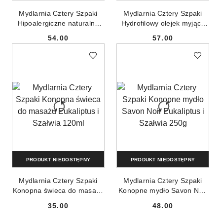
Mydlarnia Cztery Szpaki
Mydlarnia Cztery Szpaki
Hipoalergiczne naturalne
Hydrofilowy olejek myjący
mydło w płynie 500ml
do twarzy Marchew i
54.00
57.00
Pomarańcza 100ml
Cena:
Cena:
PRODUKT NIEDOSTĘPNY
PRODUKT NIEDOSTĘPNY
Mydlarnia Cztery Szpaki
Mydlarnia Cztery Szpaki
Konopna świeca do masażu
Konopne mydło Savon Noir
Eukaliptus i Szałwia 120ml
Eukaliptus i Szałwia 250g
35.00
48.00
Cena:
Cena: