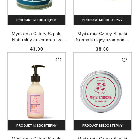
PRODUKT NIEDOSTĘPNY
PRODUKT NIEDOSTĘPNY
Mydlarnia Cztery Szpaki
Mydlarnia Cztery Szpaki
Naturalny dezodorant w
Normalizujący szampon w
kremie z ziemią
kostce Rozmaryn i
43.00
38.00
okrzemkową Bezzapachowy
Mandarynka 75g
Cena:
Cena:
60ml
PRODUKT NIEDOSTĘPNY
PRODUKT NIEDOSTĘPNY
Mydlarnia Cztery Szpaki
Mydlarnia Cztery Szpaki