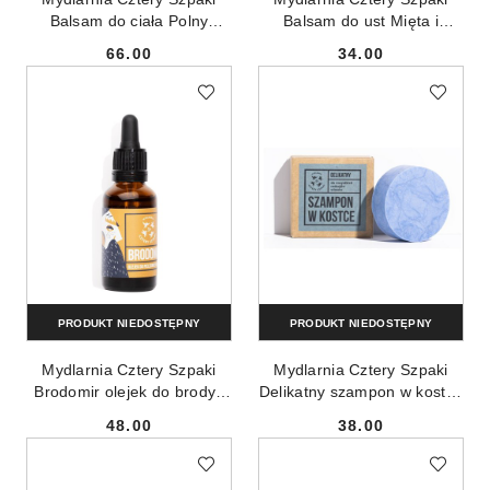
Balsam do ciała Polny
Balsam do ust Mięta i
210ml
Czereśnia 15ml
66.00
34.00
Cena:
Cena:
PRODUKT NIEDOSTĘPNY
PRODUKT NIEDOSTĘPNY
Mydlarnia Cztery Szpaki
Mydlarnia Cztery Szpaki
Brodomir olejek do brody i
Delikatny szampon w kostce
zarostu 30ml
75g
48.00
38.00
Cena:
Cena: