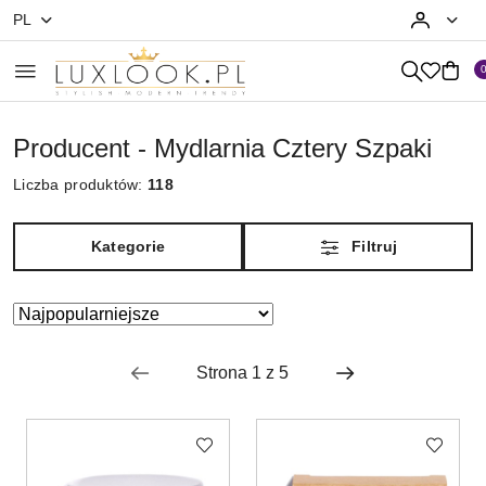
PL
Przejdź do treści głównej
Przejdź do wyszukiwarki
Przejdź do moje konto
Przejdź do menu głównego
Przejdź do stopki
Producent - Mydlarnia Cztery Szpaki
Liczba produktów:
118
Kategorie
Filtruj
Zastosowano
Sortuj
według
sortowanie:
Najpopularniejsze.