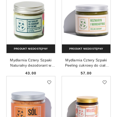
PRODUKT NIEDOSTĘPNY
PRODUKT NIEDOSTĘPNY
Mydlarnia Cztery Szpaki
Mydlarnia Cztery Szpaki
Naturalny dezodorant w
Peeling cukrowy do ciała
kremie z ziemią
Rozmaryn i Mandarynka
43.00
57.00
okrzemkową Cytusowo-
250ml
Cena:
Cena:
Ziołowy 60ml