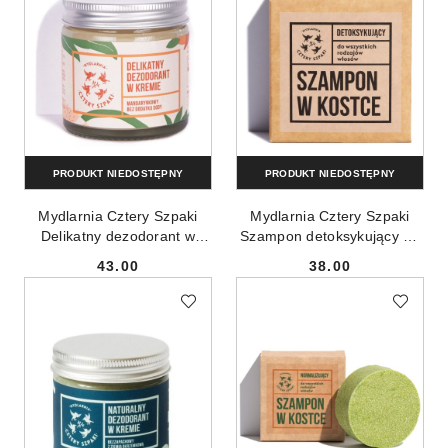
PRODUKT NIEDOSTĘPNY
PRODUKT NIEDOSTĘPNY
Mydlarnia Cztery Szpaki
Mydlarnia Cztery Szpaki
Delikatny dezodorant w
Szampon detoksykujący do
kremie bez dodatku sody
włosów w kostce 75g
43.00
38.00
Mandarynkowy 60ml
Cena:
Cena: