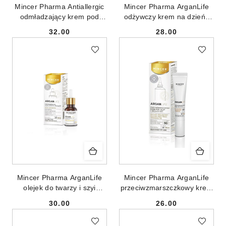
Mincer Pharma Antiallergic
Mincer Pharma ArganLife
odmładzający krem pod
odżywczy krem na dzień i
oczy No.1104 15ml
noc No.802 50ml
32.00
28.00
Cena:
Cena:
Mincer Pharma ArganLife
Mincer Pharma ArganLife
olejek do twarzy i szyi
przeciwzmarszczkowy krem
No.806 15ml
pod oczy i okolice ust
30.00
26.00
No.804 15ml
Cena:
Cena: