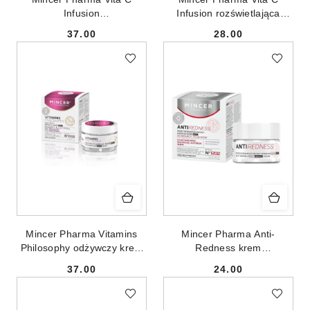
Infusion
Infusion rozświetlająca
przeciwzmarszczkowy krem
maska w kremie do twarzy
37.00
28.00
na dzień/noc No.602 50ml
No.615 75ml
Cena:
Cena:
Mincer Pharma Vitamins
Mincer Pharma Anti-
Philosophy odżywczy krem
Redness krem
na dzień/noc No.1002 50ml
przeciwzmarszczkowy do
37.00
24.00
redukcji pajączków na
Cena:
Cena:
dzień/noc No.1202 50ml