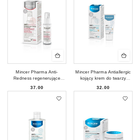
Mincer Pharma Anti-
Mincer Pharma Antiallergic
Redness regenerujące
kojący krem do twarzy
serum do twarzy do cery
No.1107 50ml
37.00
32.00
naczynkowej N°1205 30ml
Cena:
Cena: