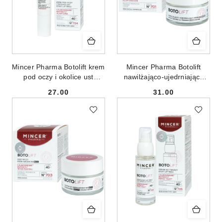
Mincer Pharma Botolift krem
Mincer Pharma Botolift
pod oczy i okolice ust
nawilżająco-ujedrniający
No.704 15ml
krem na dzień No.701 50ml
27.00
31.00
Cena:
Cena: