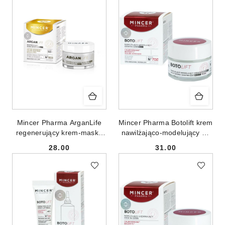
Mincer Pharma ArganLife
Mincer Pharma Botolift krem
regenerujący krem-maska
nawilżająco-modelujący na
na noc No.803 50ml
dzień i na noc No.702 50ml
28.00
31.00
Cena:
Cena: