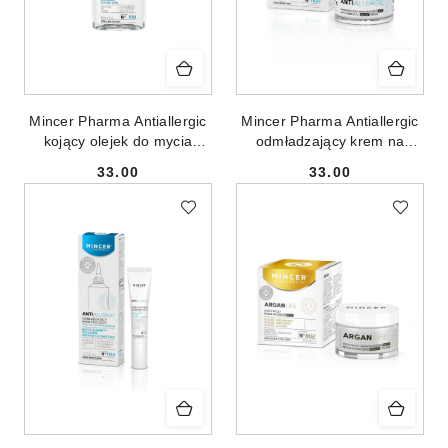
Mincer Pharma Antiallergic
Mincer Pharma Antiallergic
kojący olejek do mycia
odmładzający krem na
twarzy przeciw
dzień/noc przeciw
33.00
33.00
zaczerwienieniom No.1110
zaczerwienieniom No.1102
Cena:
Cena:
150ml
50ml