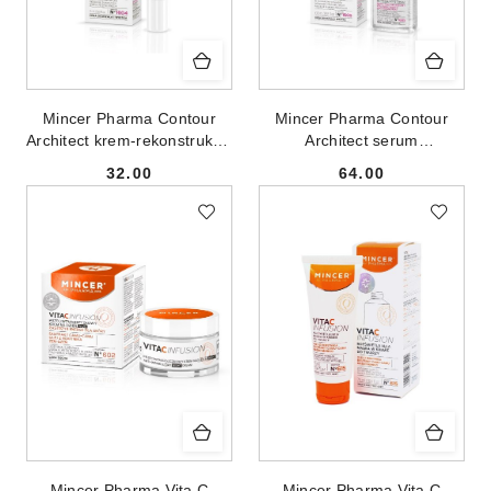
Mincer Pharma Contour
Mincer Pharma Contour
Architect krem-rekonstruktor
Architect serum
pod oczy i na powieki
multikolagenowe na twarz
32.00
64.00
N°1604 15ml
szyję dekolt do cery
Cena:
Cena:
dojrzałej i wiotkiej No.1605
100ml
Mincer Pharma Vita C
Mincer Pharma Vita C