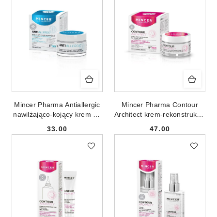
Mincer Pharma Antiallergic
Mincer Pharma Contour
nawilżająco-kojący krem na
Architect krem-rekonstruktor
dzień przeciw
na dzień SPF15 do cery
33.00
47.00
zaczerwienieniom No.1101
dojrzałej i wiotkiej No.1601
Cena:
Cena:
50ml
50ml