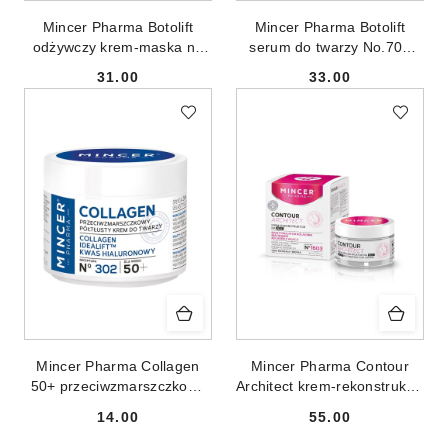
Mincer Pharma Botolift
Mincer Pharma Botolift
odżywczy krem-maska na
serum do twarzy No.705
noc No.703 50ml
30ml
31.00
33.00
Cena:
Cena:
Mincer Pharma Collagen
Mincer Pharma Contour
50+ przeciwzmarszczkowy
Architect krem-rekonstruktor
półtłusty krem do twarzy
na noc do cery dojrzałej i
14.00
55.00
No.302 50ml
wiotkiej No.1603 50ml
Cena:
Cena: