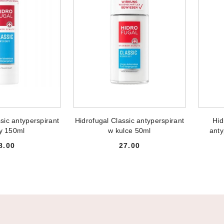
PRODUKT NIEDOSTĘPNY
PR
 DO KOSZYKA
sic antyperspirant
Hidrofugal Classic antyperspirant
Hid
y 150ml
w kulce 50ml
anty
8.00
27.00
Cena:
Cena: