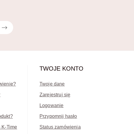
TWOJE KONTO
wienie?
Twoje dane
y
Zarejestruj się
Logowanie
odukt?
Przypomnij hasło
m K-Time
Status zamówienia