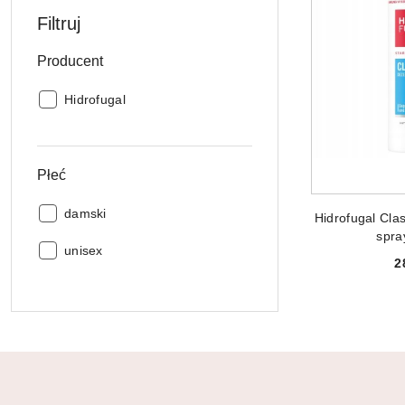
Filtruj
Producent
Producent:
Hidrofugal
Płeć
DODAJ
Płeć:
damski
Hidrofugal Clas
spra
Płeć:
unisex
2