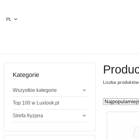
Przejdź do treści głównej
Przejdź do wyszukiwarki
Przejdź do moje konto
Przejdź do menu głównego
Przejdź do stopki
PL
Produc
Kategorie
Liczba produktó
Wszystkie kategorie
Zastosowano
Sortuj
Top 100 w Luxlook.pl
według
sortowanie:
Strefa fryzjera
Najpopularniejs