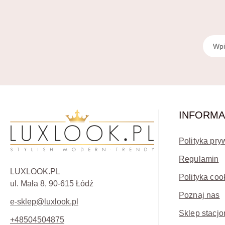
INFORMA
Polityka pry
Regulamin
LUXLOOK.PL
Polityka coo
ul. Mała 8, 90-615 Łódź
Poznaj nas
e-sklep@luxlook.pl
Sklep stacjo
+48504504875