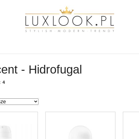
ent - Hidrofugal
w:
4
ze.