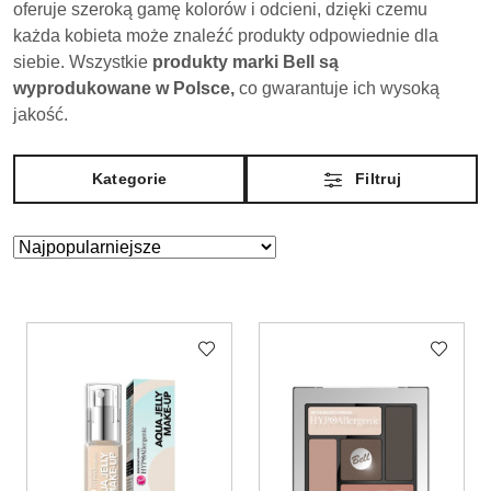
oferuje szeroką gamę kolorów i odcieni, dzięki czemu
każda kobieta może znaleźć produkty odpowiednie dla
siebie. Wszystkie
produkty marki Bell są
wyprodukowane w Polsce,
co gwarantuje ich wysoką
jakość.
Kategorie
Filtruj
Zastosowano
Sortuj
według
sortowanie:
Najpopularniejsze.