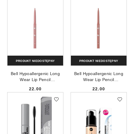
PRODUKT NIEDOSTĘPNY
PRODUKT NIEDOSTĘPNY
Bell Hypoallergenic Long
Bell Hypoallergenic Long
Wear Lip Pencil
Wear Lip Pencil
hypoalergiczna długotrwała
hypoalergiczna długotrwała
22.00
22.00
konturówka w sztyfcie 01
konturówka w sztyfcie 03
Cena:
Cena:
Pink Nude 0.3g
Natural 0.3g