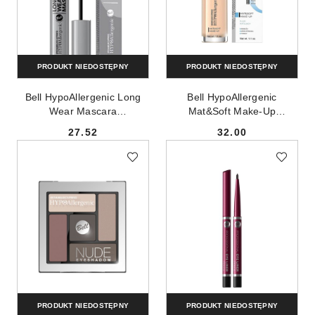
PRODUKT NIEDOSTĘPNY
PRODUKT NIEDOSTĘPNY
Bell HypoAllergenic Long
Bell HypoAllergenic
Wear Mascara
Mat&Soft Make-Up
hypoalergiczny długotrwały
hypoalergiczny fluid
27.52
32.00
tusz zmywalny wodą 01 9g
matujący 01 Light Beige 30g
Cena:
Cena:
PRODUKT NIEDOSTĘPNY
PRODUKT NIEDOSTĘPNY