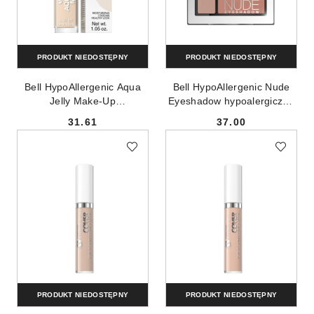
PRODUKT NIEDOSTĘPNY
PRODUKT NIEDOSTĘPNY
Bell HypoAllergenic Aqua
Bell HypoAllergenic Nude
Jelly Make-Up
Eyeshadow hypoalergiczne
hypoalergiczny podkład
satynowo-kremowe cienie
31.61
37.00
nawilżająco-matujący o
do powiek 03 5g
Cena:
Cena:
konsystencji galaretki 02
Light Sand Beige 30g
PRODUKT NIEDOSTĘPNY
PRODUKT NIEDOSTĘPNY