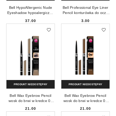
Bell HypoAllergenic Nude
Bell Professional Eye Liner
Eyeshadow hypoalergiczne
Pencil konturówka do oczu
satynowo-kremowe cienie
7
37.00
3.00
do powiek 01 5g
Cena:
Cena:
PRODUKT NIEDOSTĘPNY
PRODUKT NIEDOSTĘPNY
Bell Wax Eyebrow Pencil
Bell Wax Eyebrow Pencil
wosk do brwi w kredce 01
wosk do brwi w kredce 02
Blondynka 12ml
Szatynka 12ml
21.00
21.00
Cena:
Cena: