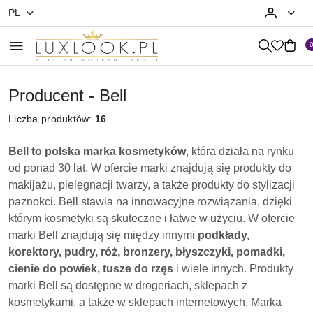
PL
Przejdź do treści głównej
Przejdź do wyszukiwarki
Przejdź do moje konto
Przejdź do menu głównego
Przejdź do stopki
Producent - Bell
Liczba produktów:
16
​Bell to polska marka kosmetyków
, która działa na rynku
od ponad 30 lat. W ofercie marki znajdują się produkty do
makijażu, pielęgnacji twarzy, a także produkty do stylizacji
paznokci. Bell stawia na innowacyjne rozwiązania, dzięki
którym kosmetyki są skuteczne i łatwe w użyciu. W ofercie
marki Bell znajdują się między innymi
podkłady,
korektory, pudry, róż, bronzery, błyszczyki, pomadki,
cienie do powiek, tusze do rzęs
i wiele innych. Produkty
marki Bell są dostępne w drogeriach, sklepach z
kosmetykami, a także w sklepach internetowych. Marka