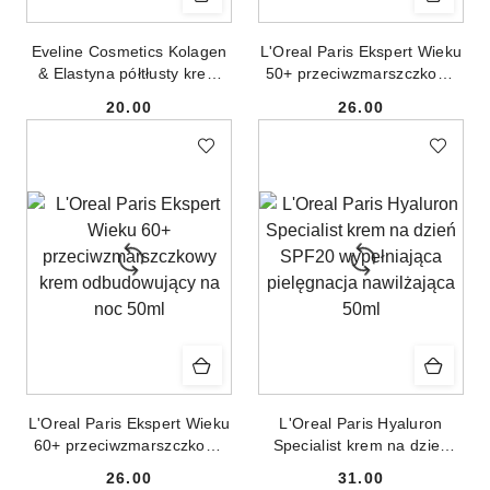
Eveline Cosmetics Kolagen
L'Oreal Paris Ekspert Wieku
& Elastyna półtłusty krem
50+ przeciwzmarszczkowy
silnie przeciwzmarszczkowy
krem ujędrniający na dzień
20.00
26.00
dzień/noc 50ml
50ml
Cena:
Cena:
L'Oreal Paris Ekspert Wieku
L'Oreal Paris Hyaluron
60+ przeciwzmarszczkowy
Specialist krem na dzień
krem odbudowujący na noc
SPF20 wypełniająca
26.00
31.00
50ml
pielęgnacja nawilżająca
Cena:
Cena: