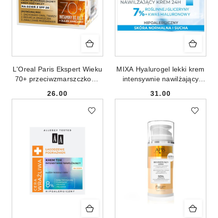
L'Oreal Paris Ekspert Wieku
MIXA Hyalurogel lekki krem
70+ przeciwzmarszczkowy
intensywnie nawilżający
krem odżywczy na dzień
50ml
26.00
31.00
50ml
Cena:
Cena: