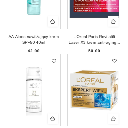
AA Aloes nawilżający krem
L'Oreal Paris Revitalift
SPF50 40ml
Laser X3 krem anti-aging o
potrójnym działaniu na
42.00
50.00
dzień 50ml
Cena:
Cena: