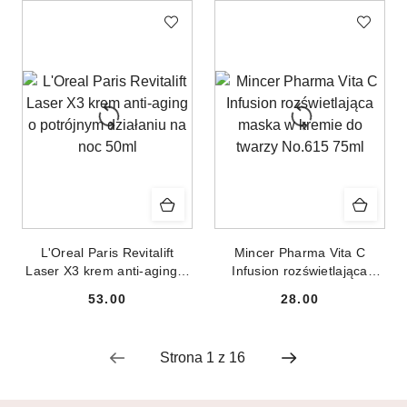
50ml
L'Oreal Paris Revitalift
Mincer Pharma Vita C
Laser X3 krem anti-aging o
Infusion rozświetlająca
potrójnym działaniu na noc
maska w kremie do twarzy
53.00
28.00
50ml
No.615 75ml
Cena:
Cena: