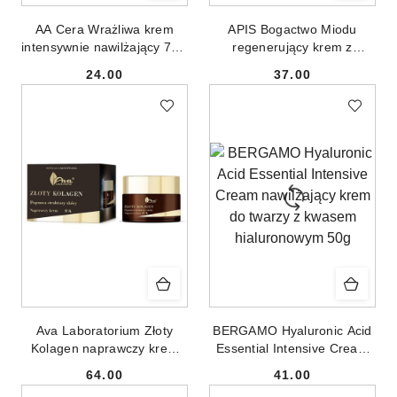
AA Cera Wrażliwa krem
APIS Bogactwo Miodu
intensywnie nawilżający 72H
regenerujący krem z
na dzień 50ml
mleczkiem pszczelim 100ml
24.00
37.00
Cena:
Cena:
Ava Laboratorium Złoty
BERGAMO Hyaluronic Acid
Kolagen naprawczy krem
Essential Intensive Cream
50ml
nawilżający krem do twarzy
64.00
41.00
z kwasem hialuronowym
Cena:
Cena: