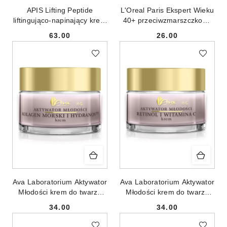
APIS Lifting Peptide
L'Oreal Paris Ekspert Wieku
liftingująco-napinający krem
40+ przeciwzmarszczkowy
z SNAP-8™ peptide 100ml
krem nawilżający na dzień
63.00
26.00
50ml
Cena:
Cena:
Ava Laboratorium Aktywator
Ava Laboratorium Aktywator
Młodości krem do twarzy
Młodości krem do twarzy
Kolagen i Hydranov 50ml
Retinol i Witamina C 50ml
34.00
34.00
Cena:
Cena: