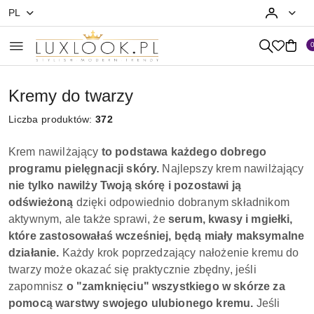
PL
Przejdź do treści głównej
Przejdź do wyszukiwarki
Przejdź do moje konto
Przejdź do menu głównego
Przejdź do stopki
Kremy do twarzy
Liczba produktów:
372
Krem nawilżający
to podstawa każdego dobrego
programu pielęgnacji skóry.
Najlepszy krem nawilżający
nie tylko nawilży Twoją skórę i pozostawi ją
odświeżoną
dzięki odpowiednio dobranym składnikom
aktywnym, ale także sprawi, że
serum, kwasy i mgiełki,
które zastosowałaś wcześniej, będą miały maksymalne
działanie.
Każdy krok poprzedzający nałożenie kremu do
twarzy może okazać się praktycznie zbędny, jeśli
zapomnisz
o "zamknięciu" wszystkiego w skórze za
pomocą warstwy swojego ulubionego kremu.
Jeśli