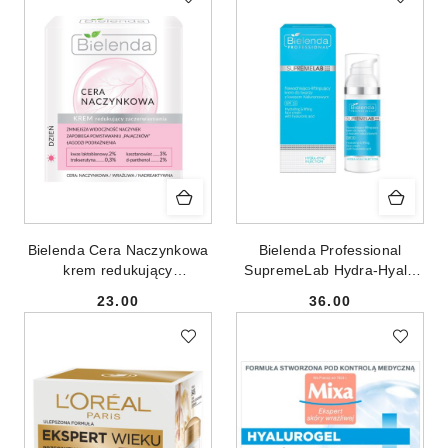
Bielenda Cera Naczynkowa
Bielenda Professional
krem redukujący
SupremeLab Hydra-Hyal2
zaczerwienienia na dzień
Injection SPF15
23.00
36.00
50ml
nawadniająco-liftingujący
Cena:
Cena:
krem do twarzy z kwasem
hialuronowym 50ml