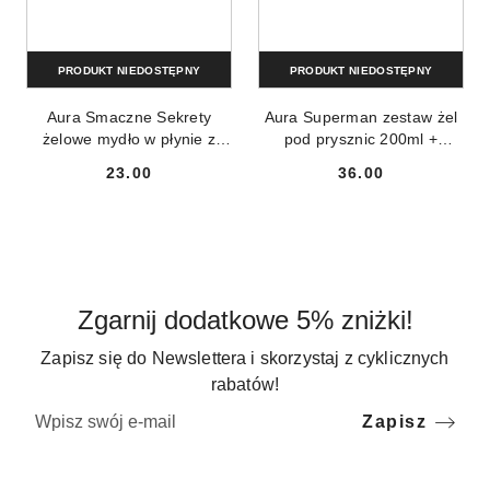
PRODUKT NIEDOSTĘPNY
PRODUKT NIEDOSTĘPNY
Aura Smaczne Sekrety
Aura Superman zestaw żel
żelowe mydło w płynie z
pod prysznic 200ml +
ekstraktem z truskawek
balsam do ust 3.8g + portfel
23.00
36.00
500ml
Cena:
Cena:
Zgarnij dodatkowe 5% zniżki!
Zapisz się do Newslettera i skorzystaj z cyklicznych
rabatów!
Zapisz