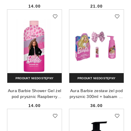
dzieci Strawberry 500ml
14.00
21.00
Cena:
Cena:
PRODUKT NIEDOSTĘPNY
PRODUKT NIEDOSTĘPNY
Aura Barbie Shower Gel żel
Aura Barbie zestaw żel pod
pod prysznic Raspberry
prysznic 300ml + balsam do
200ml
ust 3.8g + spinka do włosów
14.00
36.00
Cena:
Cena: