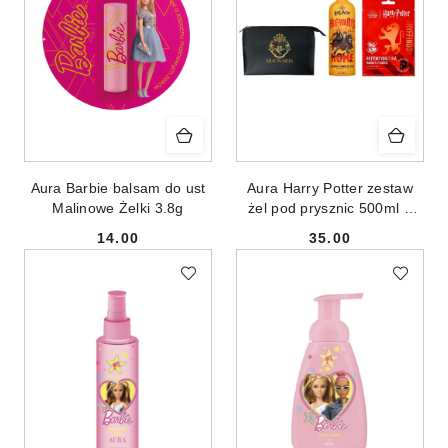
Aura Barbie balsam do ust
Aura Harry Potter zestaw
Malinowe Żelki 3.8g
żel pod prysznic 500ml +
antyoksydacyjna maska w
14.00
35.00
płachcie 20ml +
Cena:
Cena:
kosmetyczka