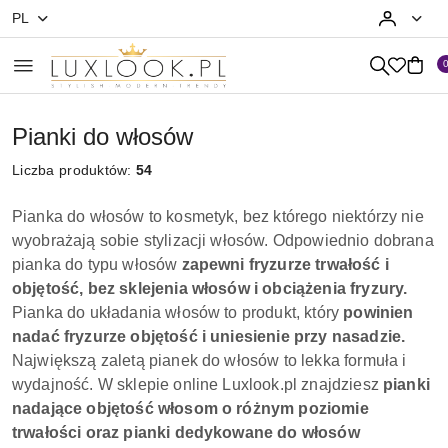
PL
Przejdź do treści głównej
Przejdź do wyszukiwarki
Przejdź do moje konto
Przejdź do menu głównego
Przejdź do stopki
Pianki do włosów
Liczba produktów:
54
Pianka do włosów to kosmetyk, bez którego niektórzy nie
wyobrażają sobie stylizacji włosów. Odpowiednio dobrana
pianka do typu włosów
zapewni fryzurze trwałość i
objętość, bez sklejenia włosów i obciążenia fryzury.
Pianka do układania włosów to produkt, który
powinien
nadać fryzurze objętość i uniesienie przy nasadzie.
Największą zaletą pianek do włosów to lekka formuła i
wydajność. W sklepie online Luxlook.pl znajdziesz
pianki
nadające objętość włosom o różnym poziomie
trwałości oraz pianki dedykowane do włosów