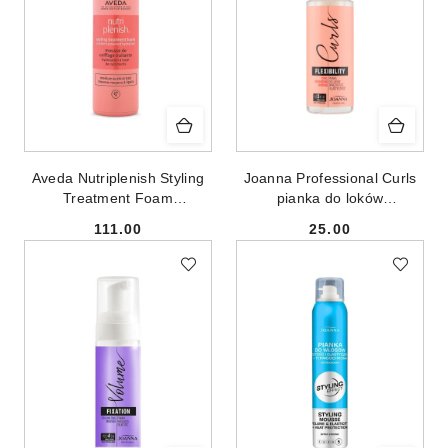
Aveda Nutriplenish Styling
Joanna Professional Curls
Treatment Foam
pianka do loków
nawilżająca pianka do
Sprężystość i Elastyczność
111.00
25.00
stylizacji włosów 200ml
150ml
Cena:
Cena: