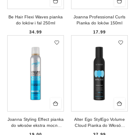
Be Hair Flexi Waves pianka
Joanna Professional Curls
do loków i fal 250ml
Pianka do loków 150ml
34.99
17.99
Cena:
Cena:
Joanna Styling Effect pianka
Alter Ego StylEgo Volume
do włosów ekstra mocna
Cloud Pianka do Włosów
150ml
Zwiększająca Objętość
19.00
37.99