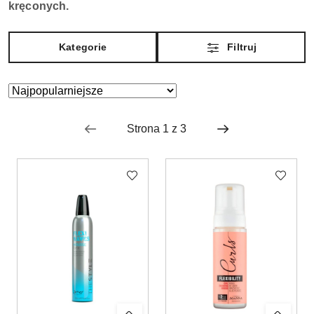
kręconych.
Kategorie
Filtruj
Zastosowano
Sortuj
według
sortowanie:
Najpopularniejsze.