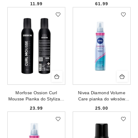
do Włosów Strong z
pianka do włosów dodająca
11.99
61.99
Keratyną 150ml
objętości 200ml
Cena:
Cena:
Morfose Ossion Curl
Nivea Diamond Volume
Mousse Pianka do Stylizacji
Care pianka do włosów
Loków 350ml
150ml
23.99
25.00
Cena:
Cena: