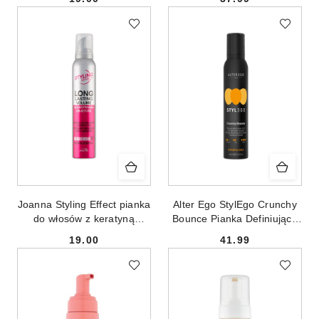
250ml
Cena:
Cena:
Joanna Styling Effect pianka
Alter Ego StylEgo Crunchy
do włosów z keratyną
Bounce Pianka Definiująca
ekstramocna 150ml
Loki 250ml
19.00
41.99
Cena:
Cena: