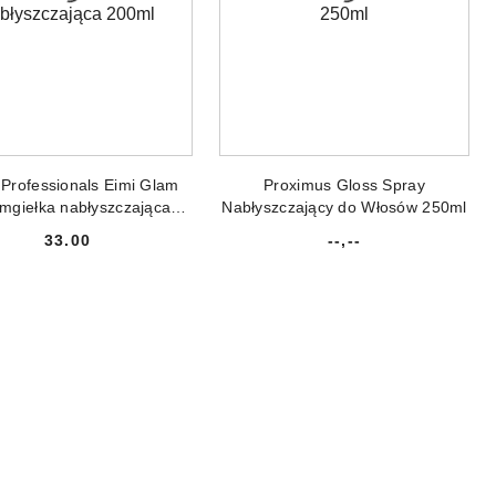
ODUKT NIEDOSTĘPNY
PRODUKT NIEDOSTĘPNY
 Professionals Eimi Glam
Proximus Gloss Spray
 mgiełka nabłyszczająca
Nabłyszczający do Włosów 250ml
200ml
33.00
--,--
Cena:
Cena: