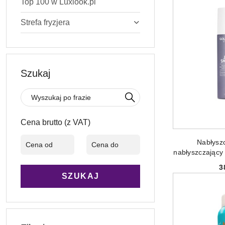
Top 100 w Luxlook.pl
Strefa fryzjera
Szukaj
Cena brutto (z VAT)
PRODUKT 
Nabłysz
nabłyszczający 
Gloss Diamo
3
SZUKAJ