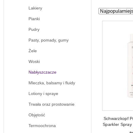
Lakiery
Zastosowano
Sortuj
według
sortowanie:
Pianki
Najpopularniejs
Pudry
Pasty, pomady, gumy
Żele
Woski
Nabłyszczacze
Mleczka, balsamy i fluidy
Lotiony i spraye
Trwała oraz prostowanie
Objętość
DODAJ
Schwarzkopf P
Sparkler Spray
Termoochrona
włos