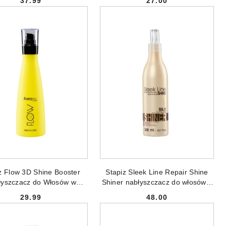
37.99
27.00
Cena:
Cena:
DODAJ DO KOSZYKA
DODAJ DO KOSZYKA
z Flow 3D Shine Booster
Stapiz Sleek Line Repair Shine
łyszczacz do Włosów w
Shiner nabłyszczacz do włosów z
Sprayu 250ml
jedwabiem 300ml
29.99
48.00
Cena:
Cena: