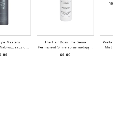
NIEDOSTĘPNY
PRODUKT NIEDOSTĘPNY
PR
tyle Masters
The Hair Boss The Semi-
Wella
Nabłyszczacz do
Permanent Shine spray nadający
Mist
ów 300ml
włosom blasku 150ml
0.99
69.00
Cena:
Cena: