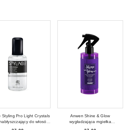
DODAJ DO KOSZYKA
DODAJ DO KOSZYKA
 Styling Pro Light Crystals
Anwen Shine & Glow
 nabłyszczający do włosów
wygładzająca mgiełka
100ml
nabłyszczająca do włosów 150ml