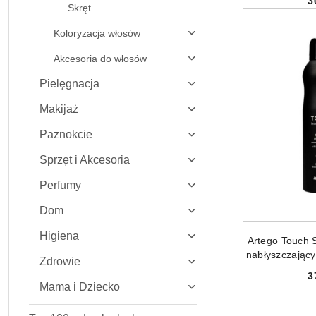
3
Skręt
Koloryzacja włosów
Akcesoria do włosów
Pielęgnacja
Makijaż
Paznokcie
Sprzęt i Akcesoria
Perfumy
Dom
DODAJ
Higiena
Artego Touch S
nabłyszczając
Zdrowie
3
Mama i Dziecko