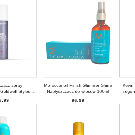
NIEDOSTĘPNY
PRODUKT NIEDOSTĘPNY
PR
czacz spray
Moroccanoil Finish Glimmer Shine
Kevin
Goldwell Stylesign
Nabłyszczacz do włosów 100ml
regen
nd Gloss 150ml
w
8.99
96.99
Cena:
Cena: