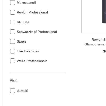
Producent:
Moroccanoil
Producent:
Revlon Professional
Producent:
RR Line
Producent:
Schwarzkopf Professional
PRODUKT 
Revlon S
Producent:
Stapiz
Glamourama 
Włos
Producent:
The Hair Boss
3
Producent:
Wella Professionals
Płeć
Płeć:
damski