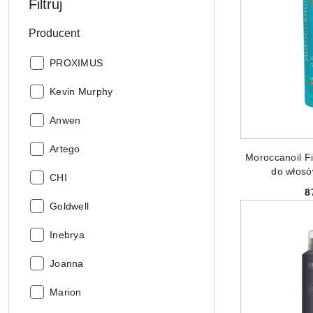
Filtruj
Producent
Producent:
PROXIMUS
Producent:
Kevin Murphy
Producent:
Anwen
Producent:
Artego
PRODUKT 
Moroccanoil Fi
do włosó
Producent:
CHI
nabłysz
8
Producent:
Goldwell
Producent:
Inebrya
Producent:
Joanna
Producent:
Marion