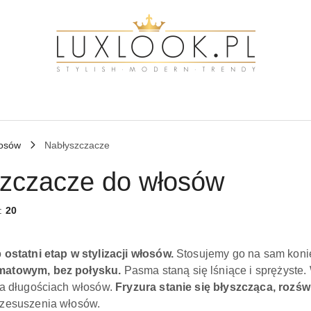
łosów
Nabłyszczacze
zczacze do włosów
w:
20
o
ostatni etap w stylizacji włosów.
Stosujemy go na sam koni
matowym, bez połysku.
Pasma staną się lśniące i sprężyste.
na długościach włosów.
Fryzura stanie się błyszcząca, rozśw
rzesuszenia włosów.