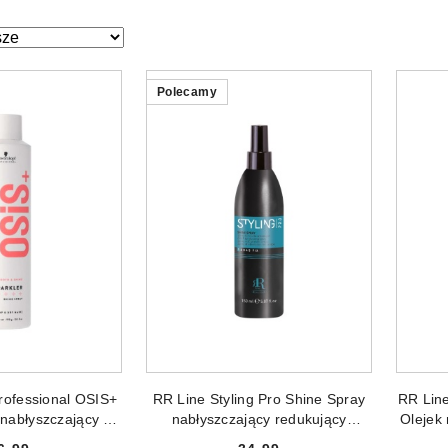
ze.
Polecamy
 DO KOSZYKA
DODAJ DO KOSZYKA
rofessional OSIS+
RR Line Styling Pro Shine Spray
RR Line
 nabłyszczający do
nabłyszczający redukujący
Olejek
ów 300ml
puszenie włosów 150ml