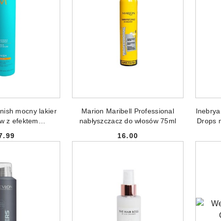
NIEDOSTĘPNY
PRODUKT NIEDOSTĘPNY
PR
nish mocny lakier
Marion Maribell Professional
Inebrya
w z efektem
nabłyszczacz do włosów 75ml
Drops n
czena 330m
7.99
16.00
Cena:
Cena: