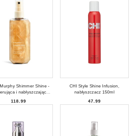
ODUKT NIEDOSTĘPNY
PRODUKT NIEDOSTĘPNY
 Murphy Shimmer Shine -
CHI Style Shine Infusion,
erująca i nabłyszczająca
nabłyszczacz 150ml
łosy mgiełka 100 ml
118.99
47.99
Cena:
Cena: