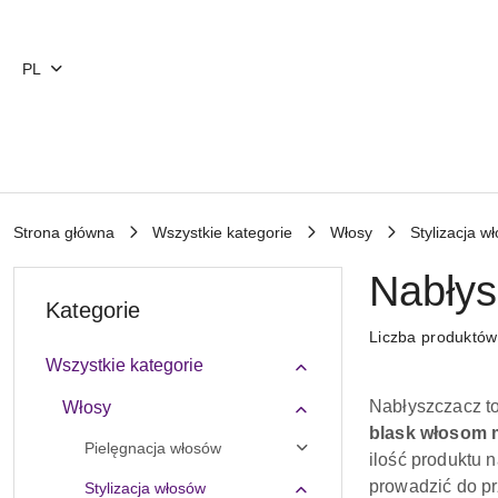
Przejdź do treści głównej
Przejdź do wyszukiwarki
Przejdź do moje konto
Przejdź do menu głównego
Przejdź do stopki
PL
Strona główna
Wszystkie kategorie
Włosy
Stylizacja w
Nabłys
Kategorie
Liczba produktó
Wszystkie kategorie
Nabłyszczacz t
Włosy
blask włosom 
Pielęgnacja włosów
ilość produktu 
prowadzić do p
Stylizacja włosów