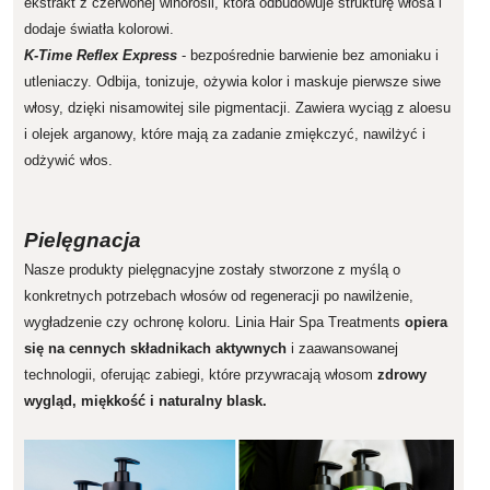
ekstrakt z czerwonej winorośli, która odbudowuje strukturę włosa i
dodaje światła kolorowi.
K-Time Reflex Express
- bezpośrednie barwienie bez amoniaku i
utleniaczy. Odbija, tonizuje, ożywia kolor i maskuje pierwsze siwe
włosy, dzięki nisamowitej sile pigmentacji. Zawiera wyciąg z aloesu
i olejek arganowy, które mają za zadanie zmiękczyć, nawilżyć i
odżywić włos.
Pielęgnacja
Nasze produkty pielęgnacyjne zostały stworzone z myślą o
konkretnych potrzebach włosów od regeneracji po nawilżenie,
wygładzenie czy ochronę koloru. Linia Hair Spa Treatments
opiera
się na cennych składnikach aktywnych
i zaawansowanej
technologii, oferując zabiegi, które przywracają włosom
zdrowy
wygląd, miękkość i naturalny blask.