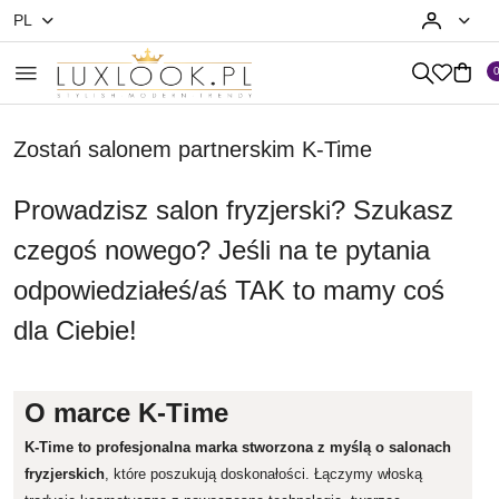
PL
Przejdź do treści głównej
Przejdź do wyszukiwarki
Przejdź do moje konto
Przejdź do menu głównego
Przejdź do stopki
Zostań salonem partnerskim K-Time
Prowadzisz salon fryzjerski? Szukasz
czegoś nowego? Jeśli na te pytania
odpowiedziałeś/aś TAK to mamy coś
dla Ciebie!
O marce K-Time
K-Time to profesjonalna marka stworzona z myślą o salonach
fryzjerskich
, które poszukują doskonałości. Łączymy włoską