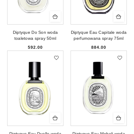
Diptyque Do Son woda
Diptyque Eau Capitale woda
toaletowa spray 50ml
perfumowana spray 75ml
592.00
884.00
Cena:
Cena:
Diptyque Eau Duelle woda
Diptyque Eau Moheli woda