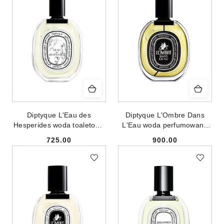
Diptyque L'Eau des
Diptyque L'Ombre Dans
Hesperides woda toaletowa
L'Eau woda perfumowana
spray 100ml
spray 75ml
725.00
900.00
Cena:
Cena: