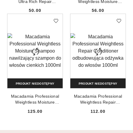
Ultra Rich Repair
Weightless Moisture
Conditioner nawilżająca
Conditioner nawilżająca
50.00
56.00
odżywka do włosów grubych
odżywka do włosów cienkich
Cena:
Cena:
300ml
300ml
PRODUKT NIEDOSTĘPNY
PRODUKT NIEDOSTĘPNY
Macadamia Professional
Macadamia Professional
Weightless Moisture
Weightless Repair
Shampoo nawilżający
Conditioner odbudowująca
125.00
112.00
szampon do włosów
odżywka do włosów 1000ml
Cena:
Cena:
cienkich 1000ml