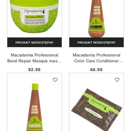
PRODUKT NIEDOSTĘPNY
PRODUKT NIEDOSTĘPNY
Macadamia Professional
Macadamia Professional
Bond Repair Masque maska
Color Care Conditioner
regenerująca wiązania
odżywka do włosów
92.00
66.00
włosów 236ml
farbowanych 300ml
Cena:
Cena: