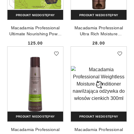
PRODUKT NIEDOSTĘPNY
PRODUKT NIEDOSTĘPNY
Macadamia Professional
Macadamia Professional
Ultimate Nourishing Power
Ultra Rich Moisture
Couple zestaw szampon
Cleansing Conditioner
125.00
28.00
odmładzający 300ml +
oczyszczająca odżywka do
Cena:
Cena:
maska głęboko
włosów grubych i kręconych
regenerująca 236ml
100ml
PRODUKT NIEDOSTĘPNY
PRODUKT NIEDOSTĘPNY
Macadamia Professional
Macadamia Professional