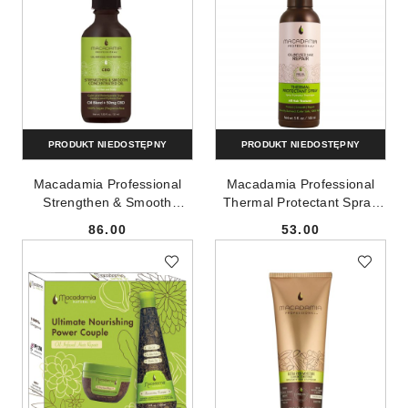
PRODUKT NIEDOSTĘPNY
PRODUKT NIEDOSTĘPNY
Macadamia Professional
Macadamia Professional
Strengthen & Smooth
Thermal Protectant Spray
Concentrated Oil
termoochronny spray do
86.00
53.00
skoncentrowany olejek do
włosów 148ml
Cena:
Cena:
włosów i skóry głowy 53ml