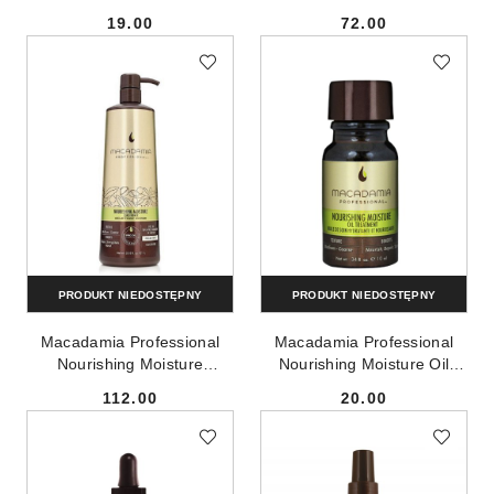
nawilżający olejek do
Conditioner wygładzająca
19.00
72.00
włosów 10ml
odżywka do włosów 300ml
Cena:
Cena:
PRODUKT NIEDOSTĘPNY
PRODUKT NIEDOSTĘPNY
Macadamia Professional
Macadamia Professional
Nourishing Moisture
Nourishing Moisture Oil
Conditioner nawilżająca
Treatment nawilżający
112.00
20.00
odżywka do włosów suchych
olejek do włosów 10ml
Cena:
Cena:
1000ml