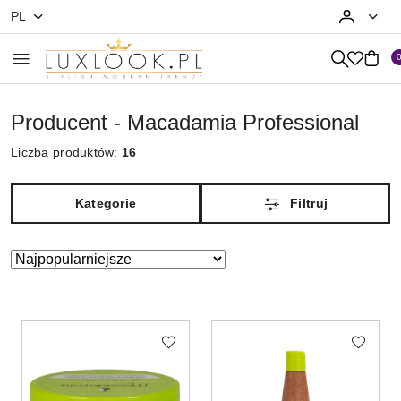
PL
Przejdź do treści głównej
Przejdź do wyszukiwarki
Przejdź do moje konto
Przejdź do menu głównego
Przejdź do stopki
Producent - Macadamia Professional
Liczba produktów:
16
Kategorie
Filtruj
Zastosowano
Sortuj
według
sortowanie:
Najpopularniejsze.