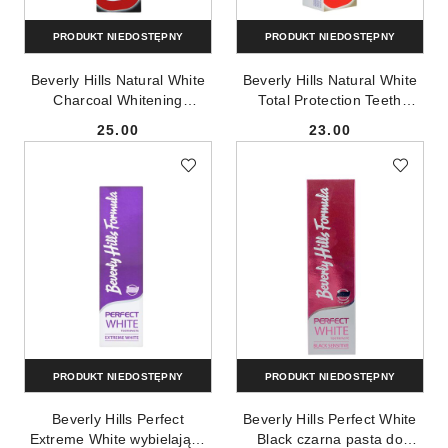
PRODUKT NIEDOSTĘPNY
PRODUKT NIEDOSTĘPNY
Beverly Hills Natural White
Beverly Hills Natural White
Charcoal Whitening
Total Protection Teeth
Toothpaste wybielająca
Whitening Toothpaste
25.00
23.00
pasta do zębów z węglem
wybielająca pasta do zębów
Cena:
Cena:
aktywnym 100ml
100ml
PRODUKT NIEDOSTĘPNY
PRODUKT NIEDOSTĘPNY
Beverly Hills Perfect
Beverly Hills Perfect White
Extreme White wybielająca
Black czarna pasta do