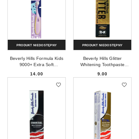
PRODUKT NIEDOSTĘPNY
PRODUKT NIEDOSTĘPNY
Beverly Hills Formula Kids
Beverly Hills Glitter
9000+ Extra Soft
Whitening Toothpaste
szczoteczka do zębów dla
wybielająca pasta do zębów
14.00
9.00
dzieci Fioletowa
100ml
Cena:
Cena: