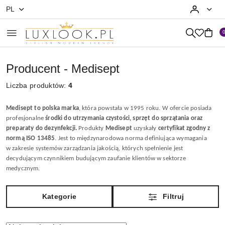
PL
Przejdź do treści głównej
Przejdź do wyszukiwarki
Przejdź do moje konto
Przejdź do menu głównego
Przejdź do stopki
Producent - Medisept
Liczba produktów:
4
M
edisept
to polska marka
, która powstała w 1995 roku. W ofercie posiada
profesjonalne
środki do utrzymania czystości, sprzęt do sprzątania oraz
preparaty do dezynfekcji.
Produkty
Medisept
uzyskały
certyfikat zgodny z
normą ISO 13485
.
Jest to międzynarodowa norma definiująca wymagania
w zakresie systemów zarządzania jakością, których spełnienie jest
decydującym czynnikiem budującym zaufanie klientów w sektorze
medycznym.
Kategorie
Filtruj