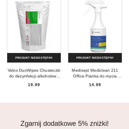
PRODUKT NIEDOSTĘPNY
PRODUKT NIEDOSTĘPNY
Velox DuoWipes Chusteczki
Medisept Mediclean 211
do dezynfekcji alkoholowe
Office Pianka do mycia
tea tonic 100 sztuk
powierzchni 500ml
19.99
14.99
Cena:
Cena:
Zgarnij dodatkowe 5% zniżki!