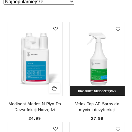
Zastosowano
Sortuj
według
sortowanie:
Najpopularniejsze.
PRODUKT NIEDOSTĘPNY
Medisept Alodes N Płyn Do
Velox Top AF Spray do
Dezynfekcji Narzędzi
mycia i dezyfnekcji
Fryzjerskich 1l
powierzchni 1L
24.99
27.99
Cena:
Cena: