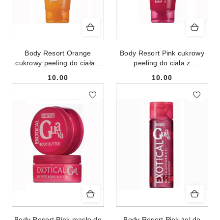
Body Resort Orange
Body Resort Pink cukrowy
cukrowy peeling do ciała z
peeling do ciała z
ekstraktem z mango 250g
ekstraktem z guawy 250g
10.00
10.00
Cena:
Cena:
Body Resort Pink masło do
Body Resort Pink żel do