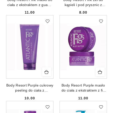
ciała z ekstraktem z guawy
kąpieli i pod prysznic z
200ml
ekstraktem z guawy 250ml
11.00
8.00
Cena:
Cena:
Body Resort Purple cukrowy
Body Resort Purple masło
peeling do ciała z
do ciała z ekstraktem z fig
ekstraktem z fig 250g
200ml
10.00
11.00
Cena:
Cena: