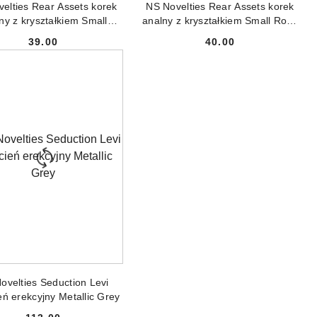
elties Rear Assets korek
NS Novelties Rear Assets korek
ny z kryształkiem Small
analny z kryształkiem Small Rose
Rainbow
Gold
39.00
40.00
Cena:
Cena:
ODUKT NIEDOSTĘPNY
ovelties Seduction Levi
eń erekcyjny Metallic Grey