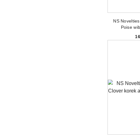
PRODUKT 
NS Noveltie
Poise wib
1
PRODUKT 