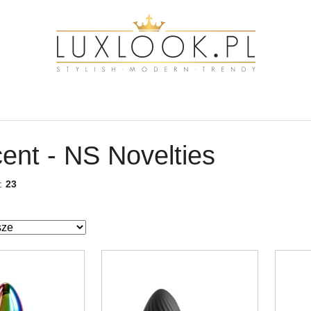
ent - NS Novelties
w:
23
ze.