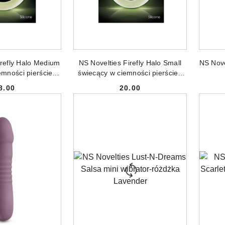
NIEDOSTĘPNY
PRODUKT NIEDOSTĘPNY
PR
irefly Halo Medium
NS Novelties Firefly Halo Small
NS Novel
emności pierścień
świecący w ciemności pierścień
jny Clear
erekcyjny Clear
8.00
20.00
Cena:
Cena: