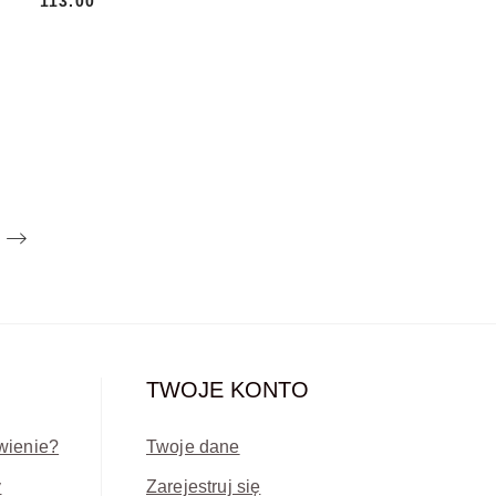
113.00
Cena:
TWOJE KONTO
wienie?
Twoje dane
y
Zarejestruj się