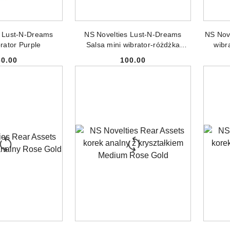
NIEDOSTĘPNY
PRODUKT NIEDOSTĘPNY
PR
s Lust-N-Dreams
NS Novelties Lust-N-Dreams
NS Nove
rator Purple
Salsa mini wibrator-różdżka
wibr
Lavender
60.00
100.00
Cena:
Cena:
NIEDOSTĘPNY
PRODUKT NIEDOSTĘPNY
PR