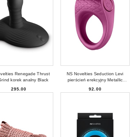
DODAJ DO KOSZYKA
DODAJ DO KOSZYKA
velties Renegade Thrust
NS Novelties Seduction Levi
rind korek analny Black
pierścień erekcyjny Metallic
Burgundy
295.00
92.00
Cena:
Cena: