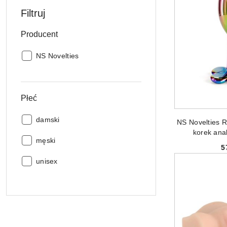
Filtruj
Producent
Producent:
NS Novelties
Płeć
DODAJ
Płeć:
damski
NS Novelties R
korek anal
Płeć:
męski
5
Płeć:
unisex