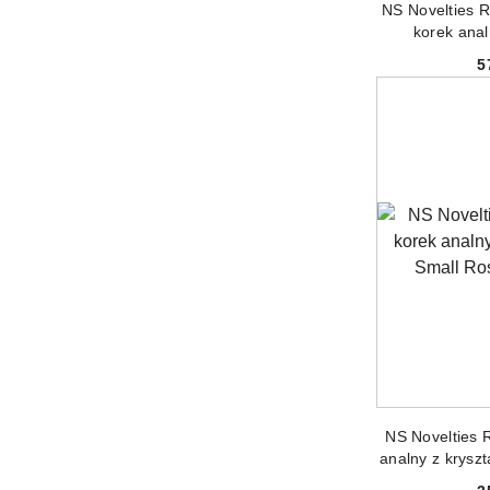
NS Novelties R
korek ana
5
PRODUKT 
NS Novelties 
analny z krysz
Gol