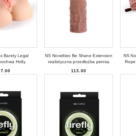
NIEDOSTĘPNY
PRODUKT NIEDOSTĘPNY
PR
s Barely Legal
NS Novelties Be Shane Extension
NS No
pochwa Holly
realistyczna przedłużka penisa
Rope 
97.00
113.00
Cena:
Cena: