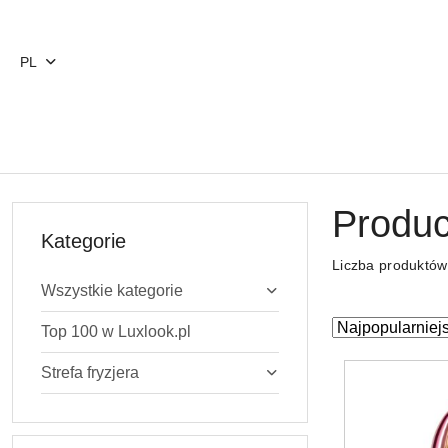
Przejdź do treści głównej
Przejdź do wyszukiwarki
Przejdź do moje konto
Przejdź do menu głównego
Przejdź do stopki
PL
Produc
Kategorie
Liczba produktó
Wszystkie kategorie
Zastosowano
Sortuj
Top 100 w Luxlook.pl
według
sortowanie:
Strefa fryzjera
Najpopularniejs