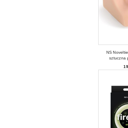
PRODUKT 
NS Noveltie
sztuczna 
1