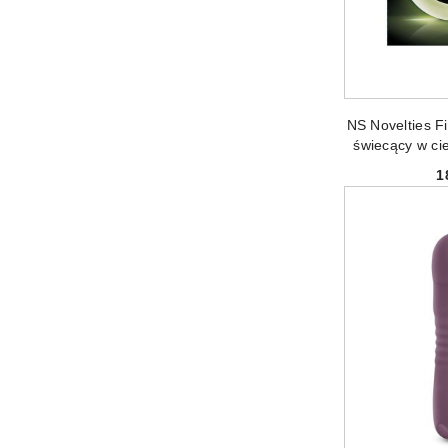
PRODUKT 
NS Novelties F
świecący w ci
erekcy
1