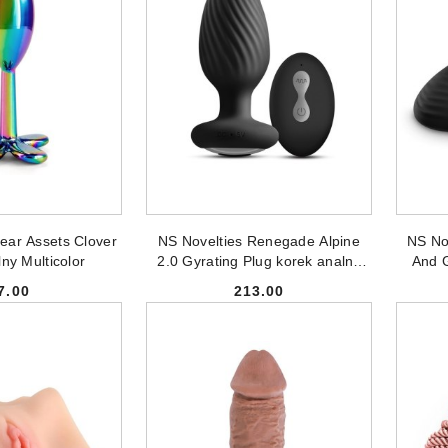
 DO KOSZYKA
DODAJ DO KOSZYKA
ear Assets Clover
NS Novelties Renegade Alpine
NS No
ny Multicolor
2.0 Gyrating Plug korek analny
And G
Black
7.00
213.00
Cena:
Cena: