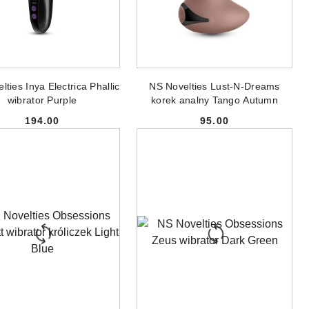
ODUKT NIEDOSTĘPNY
PRODUKT NIEDOSTĘPNY
ties Inya Electrica Phallic
NS Novelties Lust-N-Dreams
wibrator Purple
korek analny Tango Autumn
194.00
95.00
Cena:
Cena: