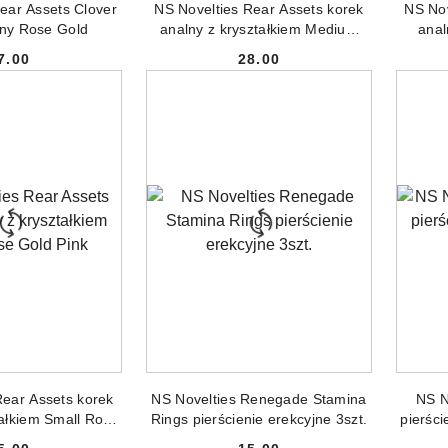
ear Assets Clover
NS Novelties Rear Assets korek
NS Nov
lny Rose Gold
analny z kryształkiem Medium
anal
Rose Gold
7.00
28.00
Cena:
Cena:
NIEDOSTĘPNY
PRODUKT NIEDOSTĘPNY
PR
Rear Assets korek
NS Novelties Renegade Stamina
NS N
tałkiem Small Rose
Rings pierścienie erekcyjne 3szt.
pierści
d Pink