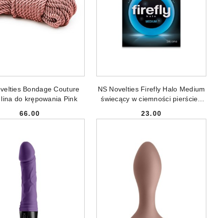
ODUKT NIEDOSTĘPNY
PRODUKT NIEDOSTĘPNY
velties Bondage Couture
NS Novelties Firefly Halo Medium
lina do krępowania Pink
świecący w ciemności pierścień
erekcyjny Blue
66.00
23.00
Cena:
Cena: