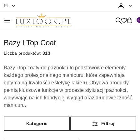
PL
Przejdź do treści głównej
Przejdź do wyszukiwarki
Przejdź do moje konto
Przejdź do menu głównego
Przejdź do stopki
Bazy i Top Coat
Liczba produktów:
313
Bazy i top coaty do paznokci to podstawowe elementy
każdego profesjonalnego manicuru, które zapewniają
optymalną trwałość i estetykę lakieru. Obydwa produkty
pełnią kluczowe funkcje w procesie stylizacji paznokci,
wpływając na ich kondycję, wygląd oraz długowieczność
manicuru.
Kategorie
Filtruj