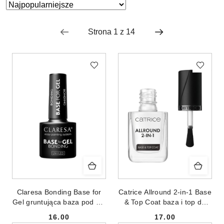
Zastosowano
Sortuj
według
sortowanie:
Najpopularniejsze.
Claresa Bonding Base for
Catrice Allround 2-in-1 Base
Gel gruntująca baza pod żel
& Top Coat baza i top do
5g
paznokci 10.5ml
16.00
17.00
Cena:
Cena: