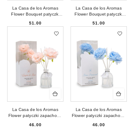
La Casa de los Aromas
La Casa de los Aromas
Flower Bouquet patyczki
Flower Bouquet patyczki
zapachowe Bursztyn & Lilia
zapachowe Jaśmin & Cedr
51.00
51.00
Imbirowa 170ml
170ml
Cena:
Cena:
La Casa de los Aromas
La Casa de los Aromas
Flower patyczki zapachowe
Flower patyczki zapachowe
Westchnienie Róży 120ml
Wiosenna Bryza 120ml
46.00
46.00
Cena:
Cena: