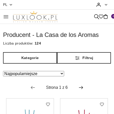
PL
Przejdź do treści głównej
Przejdź do wyszukiwarki
Przejdź do moje konto
Przejdź do menu głównego
Przejdź do stopki
Producent - La Casa de los Aromas
Liczba produktów:
124
Kategorie
Filtruj
Zastosowano
Sortuj
według
sortowanie:
Najpopularniejsze.