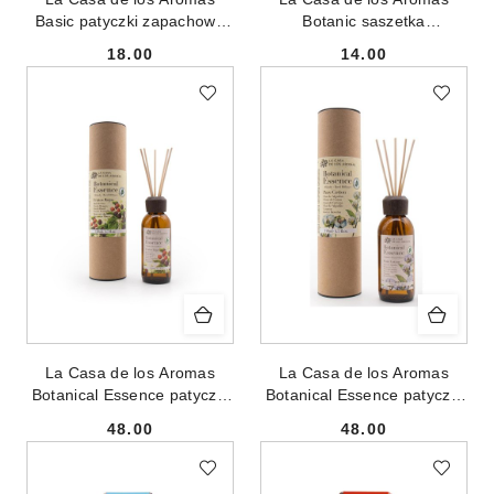
Basic patyczki zapachowe
Botanic saszetka
Magnolia Bloom 95ml
zapachowa Kwiat Bawełny
18.00
14.00
100ml
Cena:
Cena:
La Casa de los Aromas
La Casa de los Aromas
Botanical Essence patyczki
Botanical Essence patyczki
zapachowe Czerwone
zapachowe Świeża Bawełna
48.00
48.00
Owoce 140ml
140ml
Cena:
Cena: