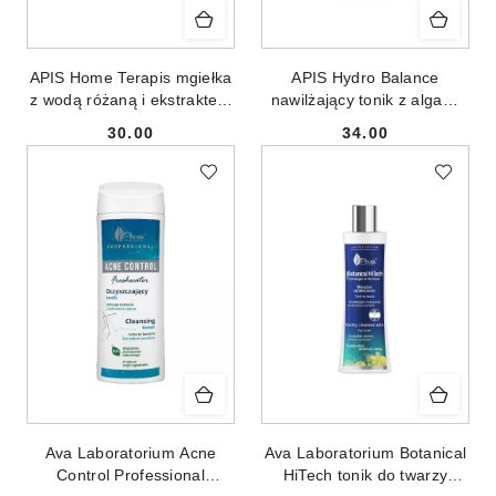
APIS Home Terapis mgiełka
APIS Hydro Balance
z wodą różaną i ekstraktem
nawilżający tonik z algami
z dzikiej róży 150ml
morskimi 300ml
30.00
34.00
Cena:
Cena:
Ava Laboratorium Acne
Ava Laboratorium Botanical
Control Professional
HiTech tonik do twarzy