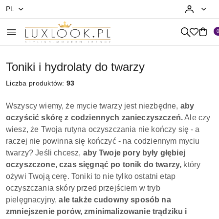
PL
Przejdź do treści głównej
Przejdź do wyszukiwarki
Przejdź do moje konto
Przejdź do menu głównego
Przejdź do stopki
Toniki i hydrolaty do twarzy
Liczba produktów:
93
Wszyscy wiemy, że mycie twarzy jest niezbędne,
aby
oczyścić skórę z codziennych zanieczyszczeń.
Ale czy
wiesz, że Twoja rutyna oczyszczania nie kończy się - a
raczej nie powinna się kończyć - na codziennym myciu
twarzy? Jeśli chcesz,
aby Twoje pory były głębiej
oczyszczone, czas sięgnąć po tonik do twarzy,
który
ożywi Twoją cerę. Toniki to nie tylko ostatni etap
oczyszczania skóry przed przejściem w tryb
pielęgnacyjny,
ale także cudowny sposób na
zmniejszenie porów, zminimalizowanie trądziku i