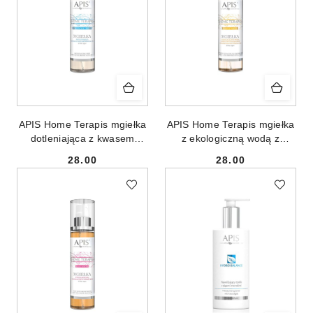
APIS Home Terapis mgiełka
APIS Home Terapis mgiełka
dotleniająca z kwasem
z ekologiczną wodą z
hialuronowym 2w1 150ml
owoców pomarańczy i
28.00
28.00
komórkami macierzystymi
Cena:
Cena:
150ml