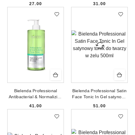
oczyszczający tonik
200ml
27.00
31.00
antybakteryjny 250ml
Cena:
Cena:
Bielenda Professional
Bielenda Professional Satin
Antibacterial & Normalizing
Face Tonic In Gel satynowy
Face Tonic antybakteryjny
tonik do twarzy w żelu
41.00
51.00
tonik normalizujący do
500ml
Cena:
Cena:
twarzy 500ml