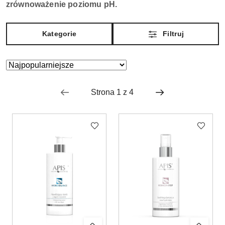
zrównoważenie poziomu pH.
Kategorie
Filtruj
Zastosowano
Sortuj
według
sortowanie:
Najpopularniejsze.