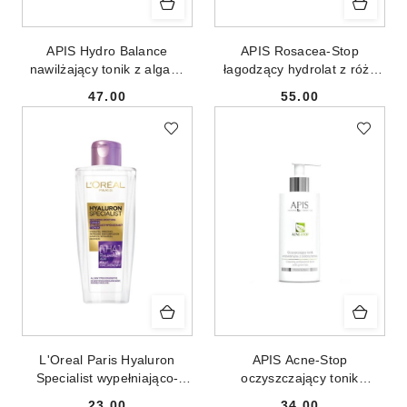
APIS Hydro Balance
APIS Rosacea-Stop
nawilżający tonik z algami
łagodzący hydrolat z róży
morskimi 500ml
damasceńskiej 300ml
47.00
55.00
Cena:
Cena:
L'Oreal Paris Hyaluron
APIS Acne-Stop
Specialist wypełniająco-
oczyszczający tonik
wygładzający tonik do
antybakteryjny z zieloną
23.00
34.00