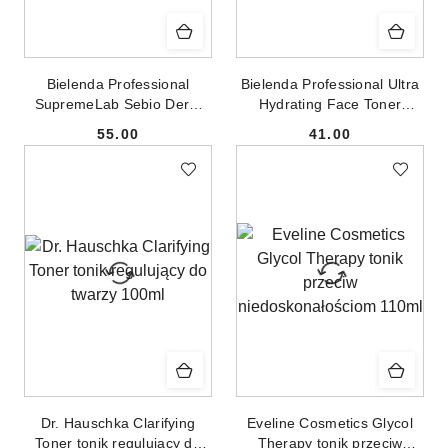
Bielenda Professional
Bielenda Professional Ultra
SupremeLab Sebio Derm
Hydrating Face Toner
5% mikro-eksfoliujący tonik
ultranawilżający tonik do
55.00
41.00
z kwasami 200ml
twarzy 500ml
Cena:
Cena:
Dr. Hauschka Clarifying
Eveline Cosmetics Glycol
Toner tonik regulujący do
Therapy tonik przeciw