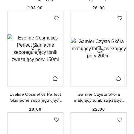
twarzy 100ml
niedoskonałościom 110ml
102.00
26.00
Cena:
Cena:
Eveline Cosmetics Perfect
Garnier Czysta Skóra
Skin.acne seboregulujący
matujący tonik zwężający
tonik zwężający pory 150ml
pory 200ml
19.00
22.00
Cena:
Cena: