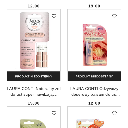
Dream 6.2g
Sunrise 6.2g
12.00
19.00
Cena:
Cena:
PRODUKT NIEDOSTĘPNY
PRODUKT NIEDOSTĘPNY
LAURA CONTI Naturalny żel
LAURA CONTI Odżywczy
do ust super nawilżający
deserowy balsam do ust
5.5g
Anielska Czekolada 4.8g
19.00
12.00
Cena:
Cena: