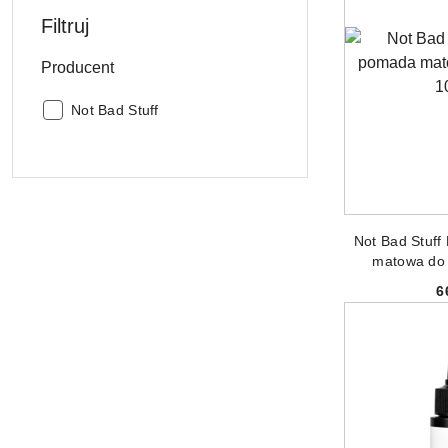
Filtruj
Producent
Producent:
Not Bad Stuff
DODAJ
Not Bad Stuff
matowa do
6