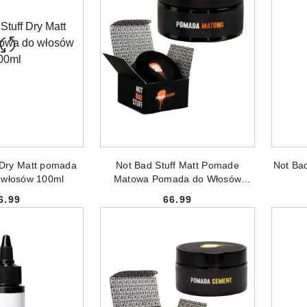
 DO KOSZYKA
DODAJ DO KOSZYKA
 Dry Matt pomada
Not Bad Stuff Matt Pomade
Not Ba
 włosów 100ml
Matowa Pomada do Włosów
100ml
6.99
66.99
Cena:
Cena: