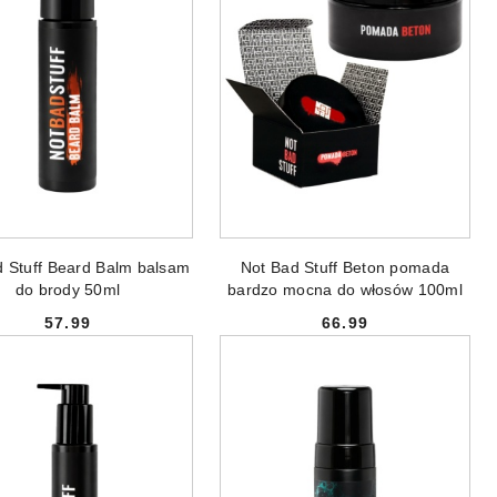
DODAJ DO KOSZYKA
DODAJ DO KOSZYKA
d Stuff Beard Balm balsam
Not Bad Stuff Beton pomada
do brody 50ml
bardzo mocna do włosów 100ml
57.99
66.99
Cena:
Cena: