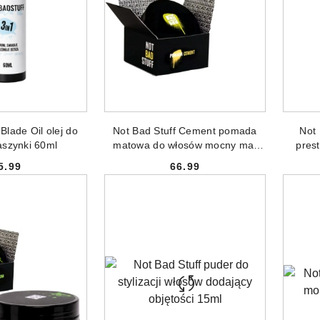
 DO KOSZYKA
DODAJ DO KOSZYKA
Blade Oil olej do
Not Bad Stuff Cement pomada
Not 
aszynki 60ml
matowa do włosów mocny mat
prest
100ml
5.99
66.99
Cena:
Cena: