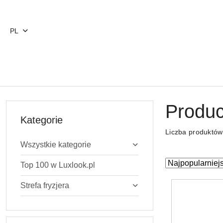
Przejdź do treści głównej
Przejdź do wyszukiwarki
Przejdź do moje konto
Przejdź do menu głównego
Przejdź do stopki
PL
Produc
Kategorie
Liczba produktó
Wszystkie kategorie
Zastosowano
Sortuj
Top 100 w Luxlook.pl
według
sortowanie:
Strefa fryzjera
Najpopularniejs