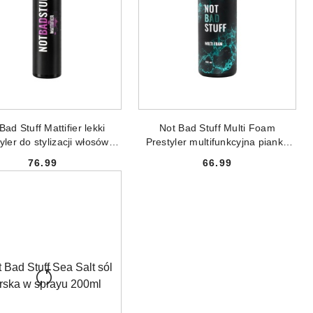
DODAJ DO KOSZYKA
DODAJ DO KOSZYKA
Bad Stuff Mattifier lekki
Not Bad Stuff Multi Foam
yler do stylizacji włosów
Prestyler multifunkcyjna pianka
100ml
stylizująca do włosów 150ml
76.99
66.99
Cena:
Cena: