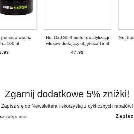
 DO KOSZYKA
DODAJ DO KOSZYKA
ff pomada wodna
Not Bad Stuff puder do stylizacji
Not Bad
zna 100ml
włosów dodający objętości 15ml
6.99
47.99
Cena:
Cena:
Zgarnij dodatkowe 5% zniżki!
Zapisz się do Newslettera i skorzystaj z cyklicznych rabatów!
Zapisz