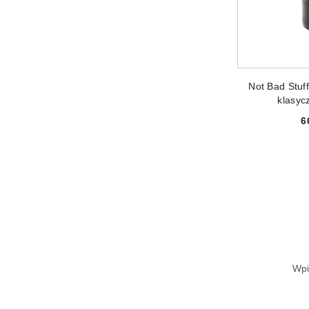
DODAJ
Not Bad Stu
klasyc
6