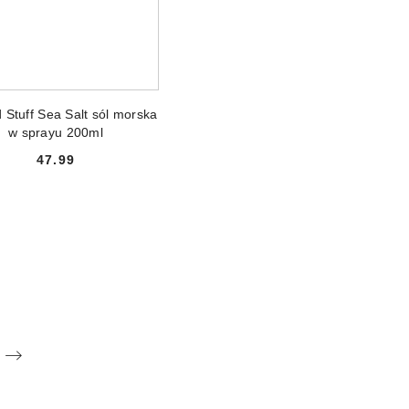
DODAJ DO KOSZYKA
 Stuff Sea Salt sól morska
w sprayu 200ml
47.99
Cena: