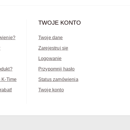
TWOJE KONTO
wienie?
Twoje dane
y
Zarejestruj się
Logowanie
odukt?
Przypomnij hasło
m K-Time
Status zamówienia
rabat!
Twoje konto