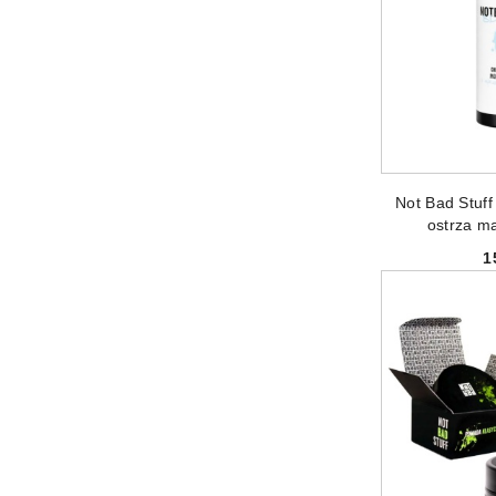
DODAJ
Not Bad Stuff 
ostrza m
1