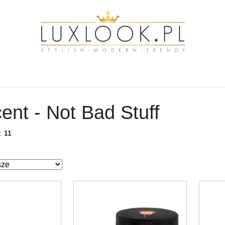
ent - Not Bad Stuff
w:
11
ze.