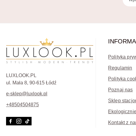
INFORMA
Polityka pry
Regulamin
LUXLOOK.PL
Polityka coo
ul. Mała 8, 90-615 Łódź
Poznaj nas
e-sklep@luxlook.pl
Sklep stacjo
+48504504875
Ekologicznie
Kontakt z na