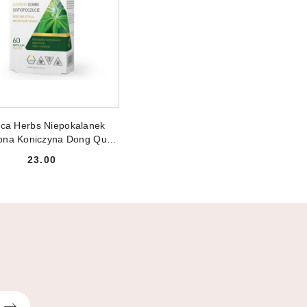
ODUKT NIEDOSTĘPNY
ca Herbs Niepokalanek
ona Koniczyna Dong Quai
ement diety 60 kapsułek
23.00
Cena: