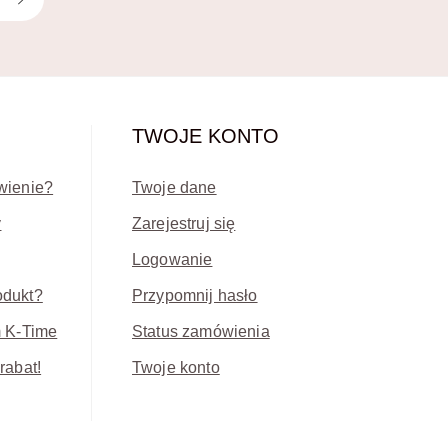
TWOJE KONTO
wienie?
Twoje dane
y
Zarejestruj się
Logowanie
odukt?
Przypomnij hasło
m K-Time
Status zamówienia
rabat!
Twoje konto