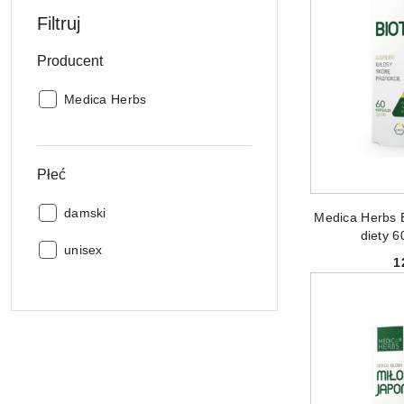
Filtruj
Producent
Producent:
Medica Herbs
Płeć
PRODUKT 
Płeć:
damski
Medica Herbs 
diety 6
Płeć:
unisex
1