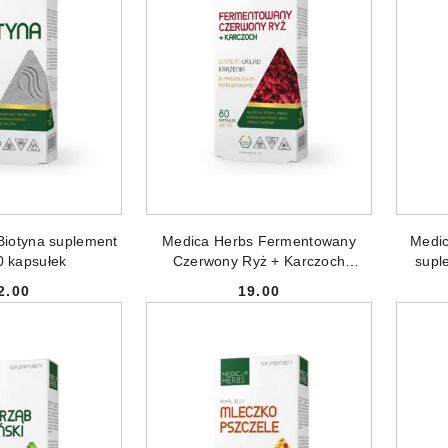
NIEDOSTĘPNY
PRODUKT NIEDOSTĘPNY
PR
Biotyna suplement
Medica Herbs Fermentowany
Medic
0 kapsułek
Czerwony Ryż + Karczoch
supl
suplement diety 80 kapsułek
2.00
19.00
Cena:
Cena: