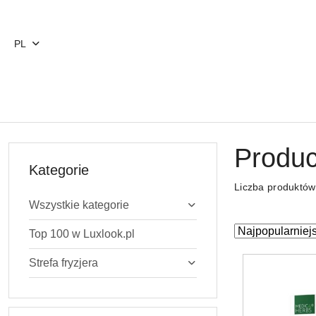
Przejdź do treści głównej
Przejdź do wyszukiwarki
Przejdź do moje konto
Przejdź do menu głównego
Przejdź do stopki
PL
Produc
Kategorie
Liczba produktó
Wszystkie kategorie
Zastosowano
Sortuj
Top 100 w Luxlook.pl
według
sortowanie:
Strefa fryzjera
Najpopularniejs