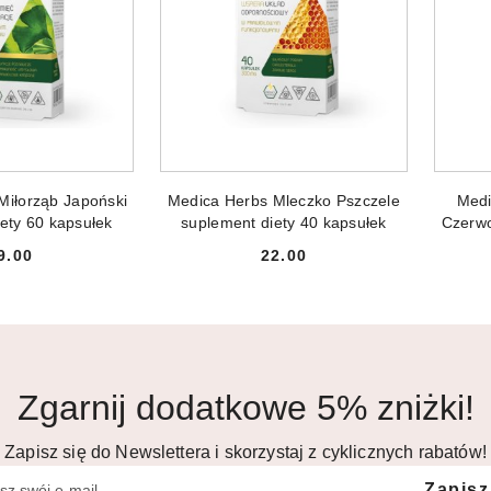
NIEDOSTĘPNY
PRODUKT NIEDOSTĘPNY
PR
Miłorząb Japoński
Medica Herbs Mleczko Pszczele
Medi
ety 60 kapsułek
suplement diety 40 kapsułek
Czerw
supl
9.00
22.00
Cena:
Cena:
Zgarnij dodatkowe 5% zniżki!
Zapisz się do Newslettera i skorzystaj z cyklicznych rabatów!
Zapisz