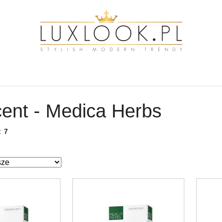
ent - Medica Herbs
w:
7
ze.