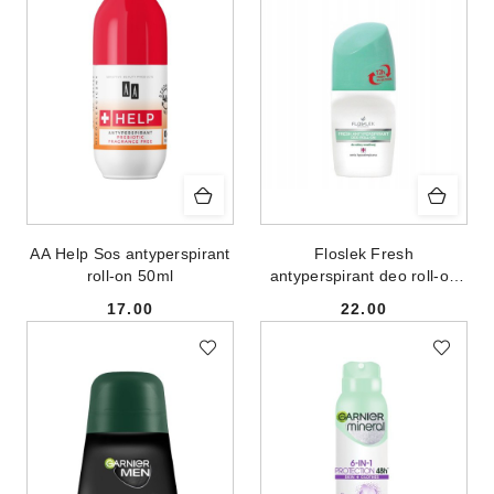
AA Help Sos antyperspirant
Floslek Fresh
roll-on 50ml
antyperspirant deo roll-on
do skóry wrażliwej 50ml
17.00
22.00
Cena:
Cena: