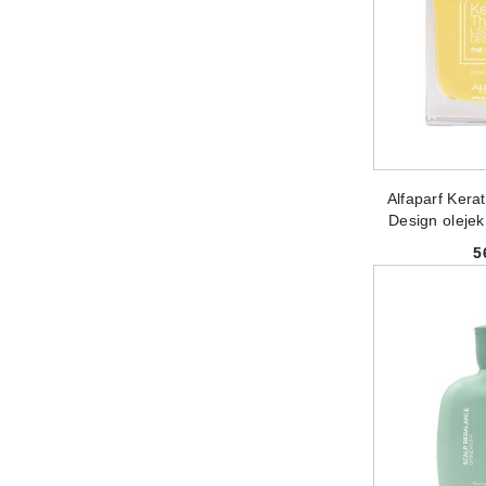
PRODUKT 
Alfaparf Kera
Design oleje
5