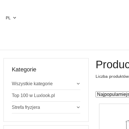
Przejdź do treści głównej
Przejdź do wyszukiwarki
Przejdź do moje konto
Przejdź do menu głównego
Przejdź do stopki
PL
Produc
Kategorie
Liczba produktó
Wszystkie kategorie
Zastosowano
Sortuj
Top 100 w Luxlook.pl
według
sortowanie:
Strefa fryzjera
Najpopularniejs