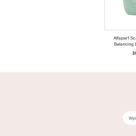
PRODUKT 
Alfaparf S
Balancing
przeciwłupie
3
włos