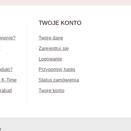
TWOJE KONTO
wienie?
Twoje dane
y
Zarejestruj się
Logowanie
odukt?
Przypomnij hasło
m K-Time
Status zamówienia
rabat!
Twoje konto