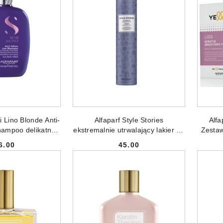
 DO KOSZYKA
DODAJ DO KOSZYKA
i Lino Blonde Anti-
Alfaparf Style Stories
Alfa
hampoo delikatny
ekstremalnie utrwalający lakier do
Zesta
włosów blond i
włosów 500ml
6.00
45.00
anych 250ml
Cena:
Cena: