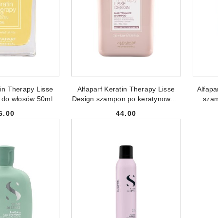
NIEDOSTĘPNY
PRODUKT NIEDOSTĘPNY
PR
tin Therapy Lisse
Alfaparf Keratin Therapy Lisse
Alfapa
k do włosów 50ml
Design szampon po keratynowym
szam
prostowaniu włosów 250ml
6.00
44.00
Cena:
Cena: