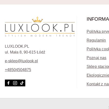
INFORMA
Polityka pry
Regulamin
LUXLOOK.PL
Polityka coo
ul. Mała 8, 90-615 Łódź
Poznaj nas
e-sklep@luxlook.pl
Sklep stacjo
+48504504875
Ekologicznie
Kontakt z na