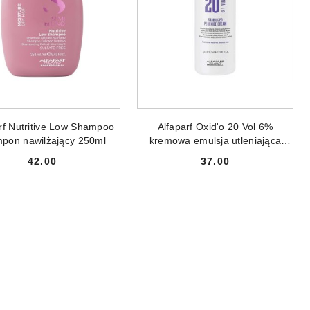
ODUKT NIEDOSTĘPNY
PRODUKT NIEDOSTĘPNY
rf Nutritive Low Shampoo
Alfaparf Oxid'o 20 Vol 6%
pon nawilżający 250ml
kremowa emulsja utleniająca
1000ml
42.00
37.00
Cena:
Cena: