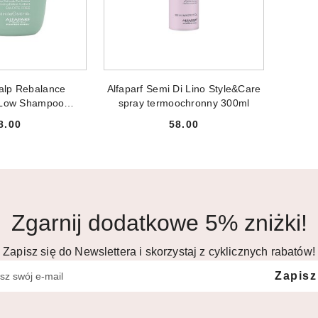
NIEDOSTĘPNY
PRODUKT NIEDOSTĘPNY
calp Rebalance
Alfaparf Semi Di Lino Style&Care
 Low Shampoo
spray termoochronny 300ml
żowy szampon do
8.00
58.00
ów 250ml
Cena:
Cena:
Zgarnij dodatkowe 5% zniżki!
Zapisz się do Newslettera i skorzystaj z cyklicznych rabatów!
Zapisz