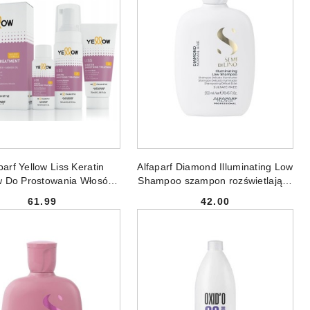
PRODUKT NIEDOSTĘPNY
DODAJ DO KOSZYKA
parf Yellow Liss Keratin
Alfaparf Diamond Illuminating Low
w Do Prostowania Włosów
Shampoo szampon rozświetlający
60ml +75ml + 150ml
do włosów normalnych 250ml
61.99
42.00
Cena:
Cena: