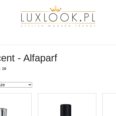
ent - Alfaparf
w:
10
ze.