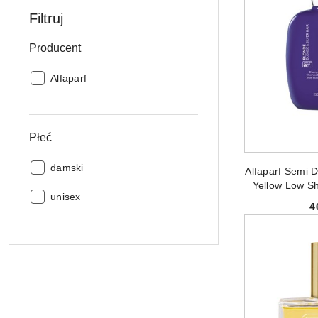
Filtruj
Producent
Producent:
Alfaparf
Płeć
DODAJ
Płeć:
damski
Alfaparf Semi D
Yellow Low S
Płeć:
unisex
szampon do 
4
rozjaśni