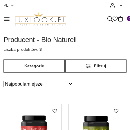
PL
Przejdź do treści głównej
Przejdź do wyszukiwarki
Przejdź do moje konto
Przejdź do menu głównego
Przejdź do stopki
Producent - Bio Naturell
Liczba produktów:
3
Kategorie
Filtruj
Zastosowano
Sortuj
według
sortowanie:
Najpopularniejsze.