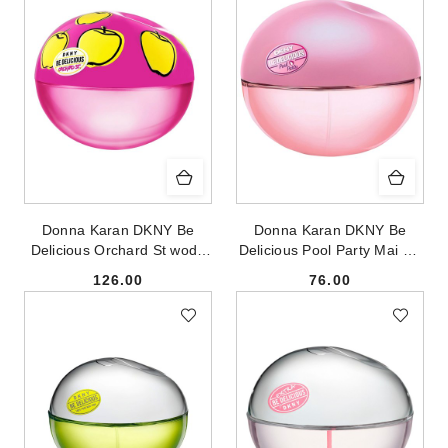
Donna Karan DKNY Be
Donna Karan DKNY Be
Delicious Orchard St woda
Delicious Pool Party Mai Tai
perfumowana spray 50ml
woda toaletowa spray 50ml
126.00
76.00
Cena:
Cena: