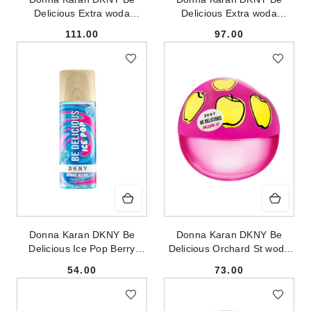
Delicious Extra woda
Delicious Extra woda
perfumowana spray 30ml
perfumowana spray 50ml
111.00
97.00
Cena:
Cena:
Donna Karan DKNY Be
Donna Karan DKNY Be
Delicious Ice Pop Berry
Delicious Orchard St woda
Bliss mgiełka do ciała 250ml
perfumowana spray 30ml
54.00
73.00
- produkt bez opakowania
Cena:
Cena: