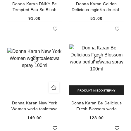
Donna Karan DNKY Be
Donna Karan Golden
Tempted Eau So Blush
Delicious mgiełka do ciała
woda perfumowana spray
250ml
91.00
51.00
50ml
Cena:
Cena:
PRODUKT NIEDOSTĘPNY
Donna Karan New York
Donna Karan Be Delicious
Women woda toaletowa
Fresh Blossom woda
spray 100ml
perfumowana spray 100ml
149.00
128.00
Cena:
Cena: