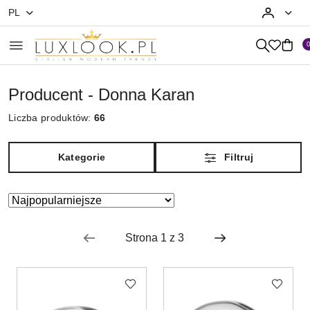
PL
Przejdź do treści głównej
Przejdź do wyszukiwarki
Przejdź do moje konto
Przejdź do menu głównego
Przejdź do stopki
Producent - Donna Karan
Liczba produktów:
66
Kategorie
Filtruj
Zastosowano
Sortuj
według
sortowanie:
Najpopularniejsze.