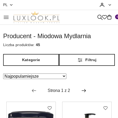
PL
Przejdź do treści głównej
Przejdź do wyszukiwarki
Przejdź do moje konto
Przejdź do menu głównego
Przejdź do stopki
Producent - Miodowa Mydlarnia
Liczba produktów:
45
Kategorie
Filtruj
Zastosowano
Sortuj
według
sortowanie:
Najpopularniejsze.