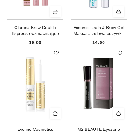
Claresa Brow Double
Essence Lash & Brow Gel
Espresso wzmacniające
Mascara żelowa odżywka
żelowe serum do brwi 6g
do brwi i rzęs 9ml
19.00
14.00
Cena:
Cena:
Eveline Cosmetics
M2 BEAUTE Eyezone