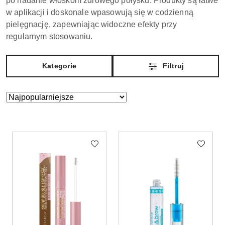
po nadanie włoskom zdrowego połysku. Produkty są łatwe
w aplikacji i doskonale wpasowują się w codzienną
pielęgnację, zapewniając widoczne efekty przy
regularnym stosowaniu.
Kategorie
Filtruj
Zastosowano
Sortuj
według
sortowanie:
Najpopularniejsze.