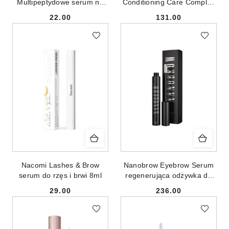
Multipeptydowe serum na
Conditioning Care Complex
porost rzęs i brwi 4ml
pielęgnacyjna odżywka do
22.00
131.00
rzęs i brwi 8ml
Cena:
Cena:
Nacomi Lashes & Brow
Nanobrow Eyebrow Serum
serum do rzęs i brwi 8ml
regenerująca odżywka do
brwi 5ml
29.00
236.00
Cena:
Cena: