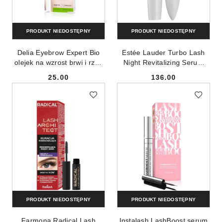
PRODUKT NIEDOSTĘPNY
PRODUKT NIEDOSTĘPNY
Delia Eyebrow Expert Bio
Estée Lauder Turbo Lash
olejek na wzrost brwi i rzęs
Night Revitalizing Serum
7ml
Lash + Brow wzmacniające
25.00
136.00
serum do rzęs i brwi 6ml
Cena:
Cena:
PRODUKT NIEDOSTĘPNY
PRODUKT NIEDOSTĘPNY
Farmona Radical Lash
Instalash LashBoost serum