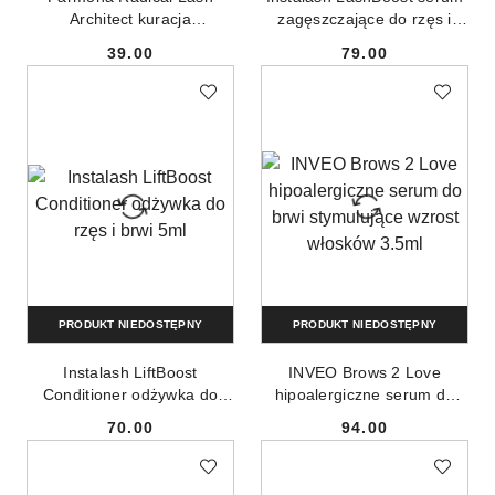
Architect kuracja
zagęszczające do rzęs i
wzmacniająca regenerująca
brwi 5ml
39.00
79.00
rzęsy i brwi 5ml
Cena:
Cena:
PRODUKT NIEDOSTĘPNY
PRODUKT NIEDOSTĘPNY
Instalash LiftBoost
INVEO Brows 2 Love
Conditioner odżywka do
hipoalergiczne serum do
rzęs i brwi 5ml
brwi stymulujące wzrost
70.00
94.00
włosków 3.5ml
Cena:
Cena: