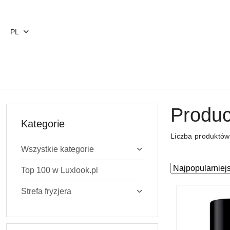
Przejdź do treści głównej
Przejdź do wyszukiwarki
Przejdź do moje konto
Przejdź do menu głównego
Przejdź do stopki
PL
Produc
Kategorie
Liczba produktó
Wszystkie kategorie
Zastosowano
Sortuj
Top 100 w Luxlook.pl
według
sortowanie:
Strefa fryzjera
Najpopularniejs