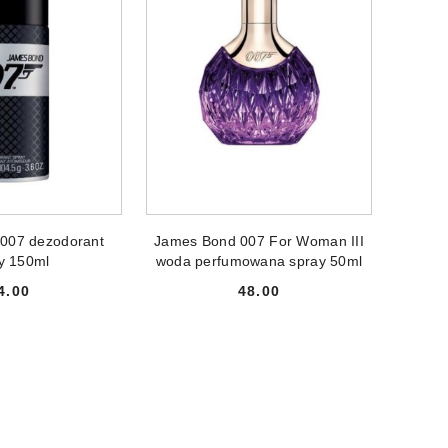
NIEDOSTĘPNY
PRODUKT NIEDOSTĘPNY
007 dezodorant
James Bond 007 For Woman III
y 150ml
woda perfumowana spray 50ml
4.00
48.00
Cena:
Cena: