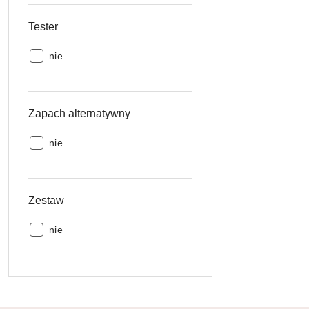
Tester
Tester:
nie
Zapach alternatywny
Zapach
nie
alternatywny:
Zestaw
Zestaw:
nie