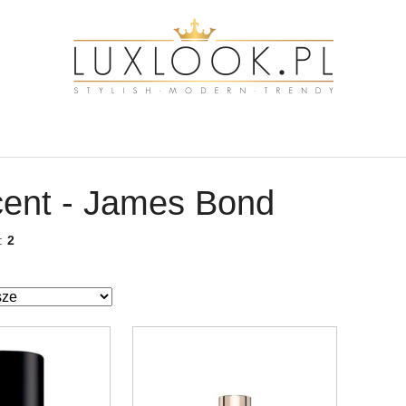
ent - James Bond
w:
2
ze.