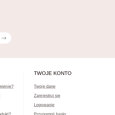
TWOJE KONTO
wienie?
Twoje dane
y
Zarejestruj się
Logowanie
odukt?
Przypomnij hasło