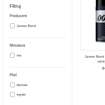
Filtruj
Producent
Producent:
James Bond
Miniatura
PRODUKT 
Miniatura:
nie
James Bond 
spra
2
Płeć
Płeć:
damski
Płeć:
męski