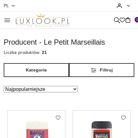
PL
Przejdź do treści głównej
Przejdź do wyszukiwarki
Przejdź do moje konto
Przejdź do menu głównego
Przejdź do stopki
Producent - Le Petit Marseillais
Liczba produktów:
21
Kategorie
Filtruj
Zastosowano
Sortuj
według
sortowanie:
Najpopularniejsze.