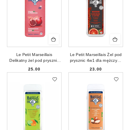
Le Petit Marseillais
Le Petit Marseillais Żel pod
Delikatny żel pod prysznic
prysznic 4w1 dla mężczyzn
Śródziemnomorski Granat
Czerwona Pomarańcza &
25.00
23.00
400ml
Szafran 400ml
Cena:
Cena: