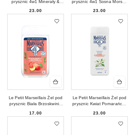
prysznic 4w1 Minerały &
prysznic 4w1 Sosna Morska
Drzewo Cedrowe 400ml
& Eukaliptus 400ml
23.00
23.00
Cena:
Cena:
Le Petit Marseillais Żel pod
Le Petit Marseillais Żel pod
prysznic Biała Brzoskwinia
prysznic Kwiat Pomarańczy
Bio i Nektarynka Bio 250ml
Bio 400ml
17.00
23.00
Cena:
Cena: