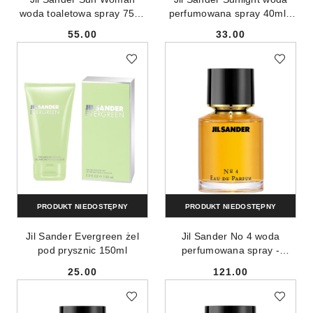
woda toaletowa spray 75ml
perfumowana spray 40ml -
- produkt bez opakowania
produkt bez opakowania
55.00
33.00
Cena:
Cena:
PRODUKT NIEDOSTĘPNY
PRODUKT NIEDOSTĘPNY
Jil Sander Evergreen żel
Jil Sander No 4 woda
pod prysznic 150ml
perfumowana spray -
produkt bez opakowania
25.00
121.00
Cena:
Cena: