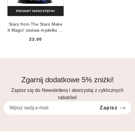
PRODUKT NIEDOSTĘPNY
Stars from The Stars Make
It Magic! zestaw mydełko do
stylizacji brwi 30ml + serum
23.00
do brwi i rzęs 8g + mocny
Cena:
żel do stylizacji brwi 8g
Zgarnij dodatkowe 5% zniżki!
Zapisz się do Newslettera i skorzystaj z cyklicznych
rabatów!
Zapisz