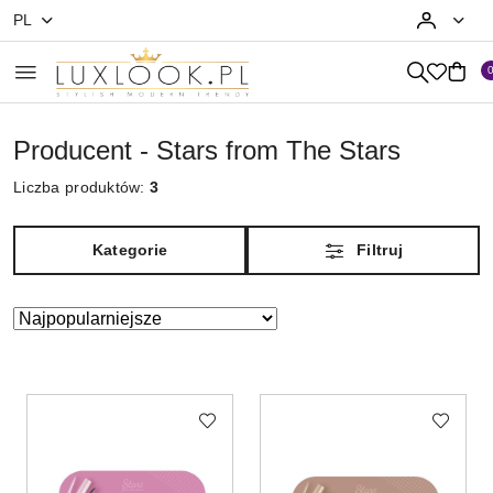
PL
Przejdź do treści głównej
Przejdź do wyszukiwarki
Przejdź do moje konto
Przejdź do menu głównego
Przejdź do stopki
Producent - Stars from The Stars
Liczba produktów:
3
Kategorie
Filtruj
Zastosowano
Sortuj
według
sortowanie:
Najpopularniejsze.