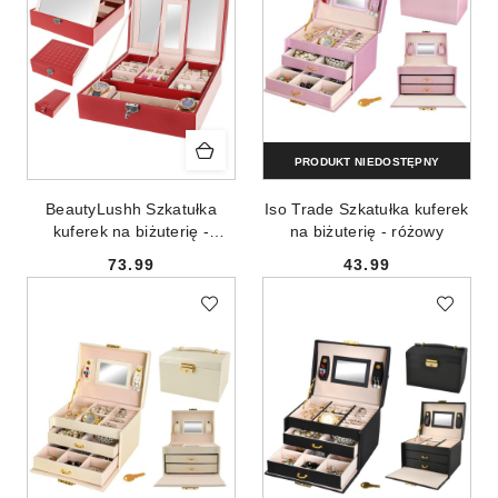
PRODUKT NIEDOSTĘPNY
BeautyLushh Szkatułka
Iso Trade Szkatułka kuferek
kuferek na biżuterię -
na biżuterię - różowy
bordowy
73.99
43.99
Cena:
Cena: