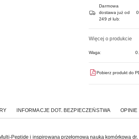
Darmowa
dostawa już od
249 zł lub:
Więcej o produkcie
Waga:
0
Pobierz produkt do 
RY
INFORMACJE DOT. BEZPIECZEŃSTWA
OPINIE 
lti-Peptide i inspirowana przełomową nauką komórkową dr.