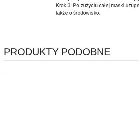
Krok 3: Po zużyciu całej maski uzupeł
także o środowisko.
PRODUKTY
PRODUKTY PODOBNE
Pomiń karuzelę produktów
O
STATUSIE: