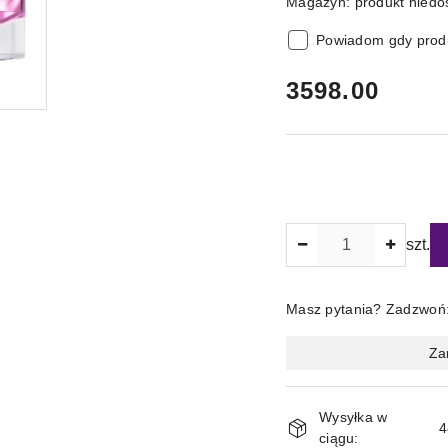
Magazyn:
produkt niedo
Powiadom gdy produ
cena:
3598.00
Ilość
szt.
Masz pytania? Zadzwoń
Magazyn
Za
i
dostawa
Wysyłka w
4
ciągu: