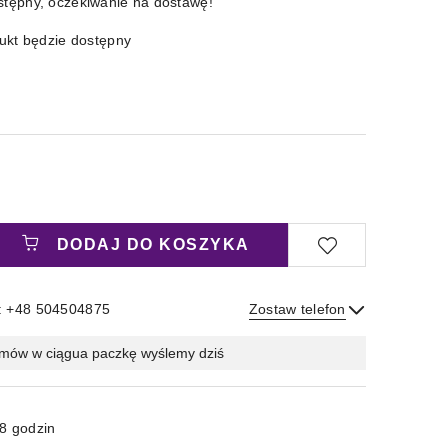
stępny, oczekiwanie na dostawę!
kt będzie dostępny
DODAJ DO KOSZYKA
: +48 504504875
Zostaw telefon
Wyślij
mów w ciągu
a paczkę wyślemy dziś
8 godzin