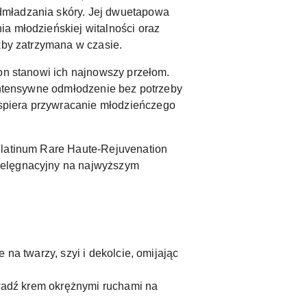
dmładzania skóry. Jej dwuetapowa
a młodzieńskiej witalności oraz
kby zatrzymana w czasie.
ion stanowi ich najnowszy przełom.
 intensywne odmłodzenie bez potrzeby
spiera przywracanie młodzieńczego
 Platinum Rare Haute-Rejuvenation
pielęgnacyjny na najwyższym
na twarzy, szyi i dekolcie, omijając
owadź krem okrężnymi ruchami na