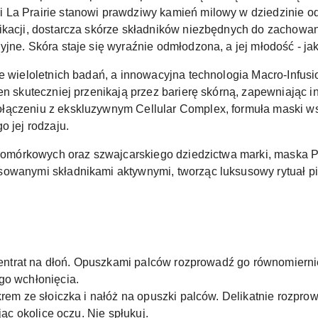
 La Prairie stanowi prawdziwy kamień milowy w dziedzinie o
ikacji, dostarcza skórze składników niezbędnych do zachowani
yjne. Skóra staje się wyraźnie odmłodzona, a jej młodość - ja
ie wieloletnich badań, a innowacyjna technologia Macro-Infus
gen skuteczniej przenikają przez barierę skórną, zapewniając
łączeniu z ekskluzywnym Cellular Complex, formuła maski w
o jej rodzaju.
ń komórkowych oraz szwajcarskiego dziedzictwa marki, maska
sowanymi składnikami aktywnymi, tworząc luksusowy rytuał 
ncentrat na dłoń. Opuszkami palców rozprowadź go równomiernie 
go wchłonięcia.
 krem ze słoiczka i nałóż na opuszki palców. Delikatnie rozpr
jąc okolice oczu. Nie spłukuj.