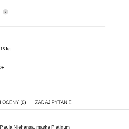
0
.15 kg
PDF
I OCENY (0)
ZADAJ PYTANIE
 Paula Niehansa, maska Platinum