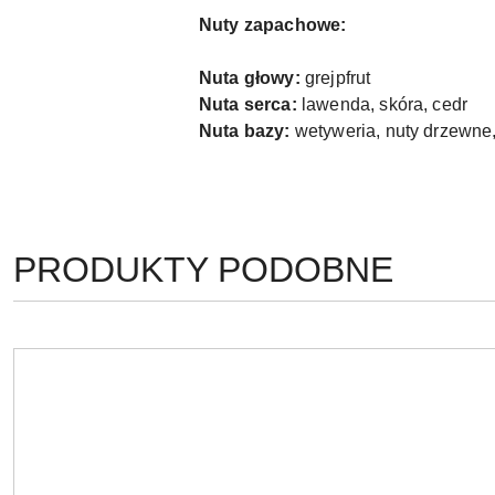
Nuty zapachowe:
Nuta głowy:
grejpfrut
Nuta serca:
lawenda, skóra, cedr
Nuta bazy:
wetyweria, nuty drzewne
PRODUKTY
PRODUKTY PODOBNE
Pomiń karuzelę produktów
O
STATUSIE: