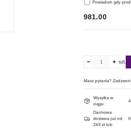
Powiadom gdy produ
cena:
981.00
Ilość
szt.
Masz pytania? Zadzwoń
Magazyn
Wysyłka w
i
4
ciągu:
dostawa
Darmowa
dostawa już od
249 zł lub: