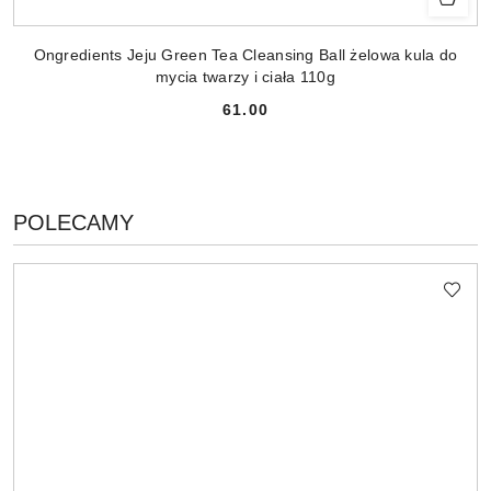
Ongredients Jeju Green Tea Cleansing Ball żelowa kula do
mycia twarzy i ciała 110g
61.00
Cena:
PRODUKTY
POLECAMY
Pomiń karuzelę produktów
O
STATUSIE: