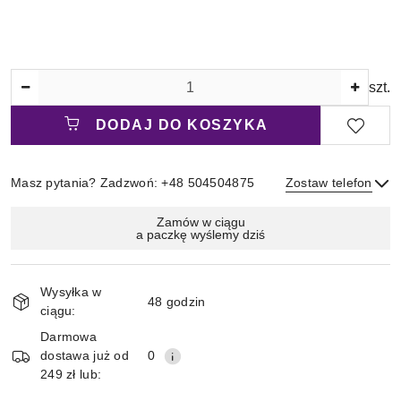
Ilość
szt.
DODAJ DO KOSZYKA
Masz pytania? Zadzwoń: +48 504504875
Zostaw telefon
Magazyn
Zamów w ciągu
a paczkę wyślemy dziś
i
Wyślij
dostawa
Wysyłka w
48 godzin
ciągu:
Darmowa
dostawa już od
0
249 zł lub: