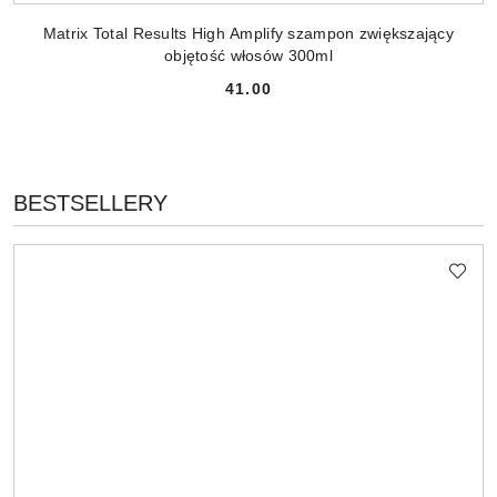
Matrix Total Results High Amplify szampon zwiększający
objętość włosów 300ml
41.00
Cena:
PRODUKTY
BESTSELLERY
Pomiń karuzelę produktów
O
STATUSIE: