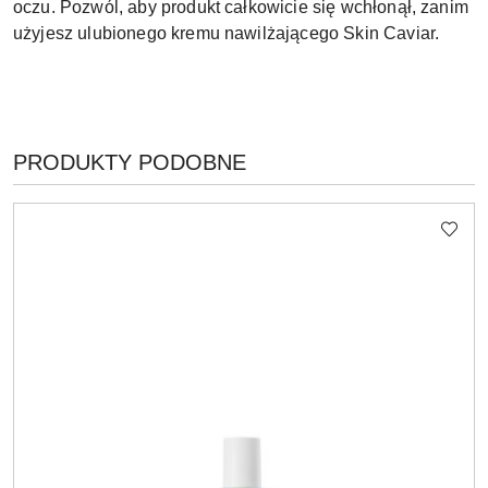
oczu. Pozwól, aby produkt całkowicie się wchłonął, zanim
użyjesz ulubionego kremu nawilżającego Skin Caviar.
PRODUKTY
PRODUKTY PODOBNE
Pomiń karuzelę produktów
O
STATUSIE: