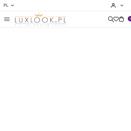
PL
Przejdź do treści głównej
Przejdź do wyszukiwarki
Przejdź do moje konto
Przejdź do menu głównego
Przejdź do opisu produktu
Przejdź do stopki