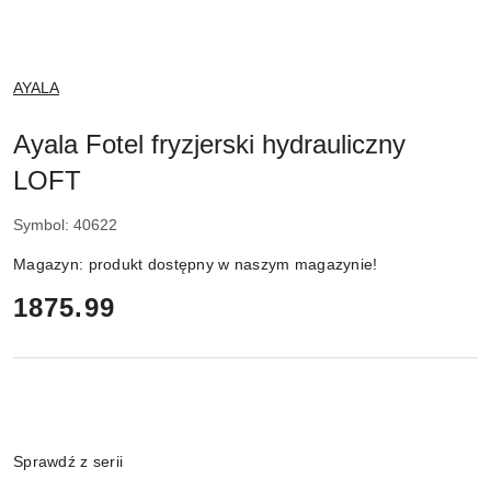
NAZWA
AYALA
PRODUCENTA:
Ayala Fotel fryzjerski hydrauliczny
LOFT
Symbol:
40622
Magazyn:
produkt dostępny w naszym magazynie!
cena:
1875.99
Wariant
Sprawdź z serii