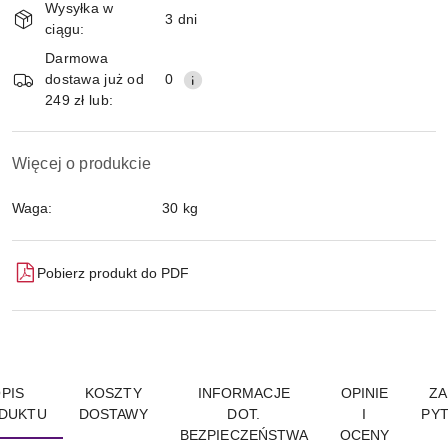
Wysyłka w
i
3 dni
ciągu:
Wyślij
dostawa
Darmowa
dostawa już od
0
249 zł lub:
Więcej o produkcie
Waga:
30 kg
Pobierz produkt do PDF
PIS
KOSZTY
INFORMACJE
OPINIE
ZA
DUKTU
DOSTAWY
DOT.
I
PYT
BEZPIECZEŃSTWA
OCENY