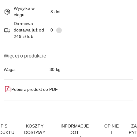
Magazyn
Wysyłka w
i
3 dni
ciągu:
Wyślij
dostawa
Darmowa
dostawa już od
0
249 zł lub:
Więcej o produkcie
Waga:
30 kg
Pobierz produkt do PDF
PIS
KOSZTY
INFORMACJE
OPINIE
ZA
DUKTU
DOSTAWY
DOT.
I
PYT