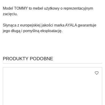
Model TOMMY to mebel użytkowy o reprezentacyjnym
zacięciu.
Słynąca z europejskiej jakości marka AYALA gwarantuje
jego długą i pomyślną eksploatację.
PRODUKTY
PRODUKTY PODOBNE
Pomiń karuzelę produktów
O
STATUSIE: