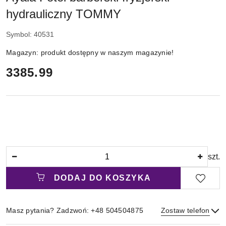
hydrauliczny TOMMY
Symbol:
40531
Magazyn:
produkt dostępny w naszym magazynie!
cena:
3385.99
Ilość
szt.
DODAJ DO KOSZYKA
Masz pytania? Zadzwoń: +48 504504875
Zostaw telefon