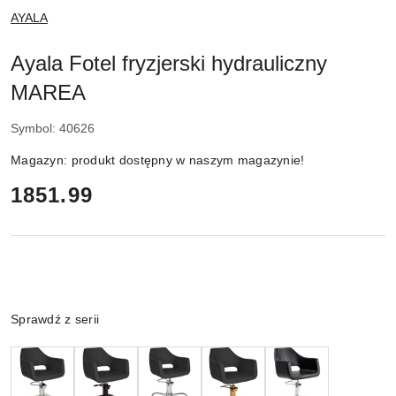
NAZWA
AYALA
PRODUCENTA:
Ayala Fotel fryzjerski hydrauliczny
MAREA
Symbol:
40626
Magazyn:
produkt dostępny w naszym magazynie!
cena:
1851.99
Wariant
Sprawdź z serii