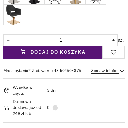
Ilość
szt.
DODAJ DO KOSZYKA
Masz pytania? Zadzwoń: +48 504504875
Zostaw telefon
Magazyn
Wysyłka w
i
3 dni
ciągu:
Wyślij
dostawa
Darmowa
dostawa już od
0
249 zł lub: