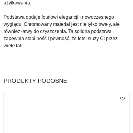
użytkowania.
Podstawa dodaje fotelowi elegancji i nowoczesnego
wyglądu. Chromowany materiał jest nie tylko trwały, ale
również łatwy do czyszczenia. Ta solidna podstawa
zapewnia stabilność i pewność, że fotel służy Ci przez
wiele lat.
PRODUKTY
PRODUKTY PODOBNE
Pomiń karuzelę produktów
O
STATUSIE: