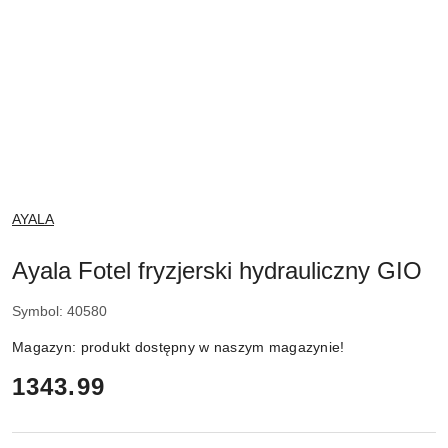
NAZWA
AYALA
PRODUCENTA:
Ayala Fotel fryzjerski hydrauliczny GIO
Symbol:
40580
Magazyn:
produkt dostępny w naszym magazynie!
cena:
1343.99