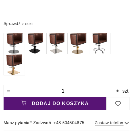
Wariant
Sprawdź z serii
Ilość
szt.
DODAJ DO KOSZYKA
Masz pytania? Zadzwoń: +48 504504875
Zostaw telefon