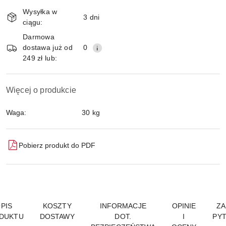
Magazyn
Wysyłka w
i
3 dni
ciągu:
Wyślij
dostawa
Darmowa
dostawa już od
0
249 zł lub:
Więcej o produkcie
Waga:
30 kg
Pobierz produkt do PDF
PIS
KOSZTY
INFORMACJE
OPINIE
ZA
DUKTU
DOSTAWY
DOT.
I
PYT